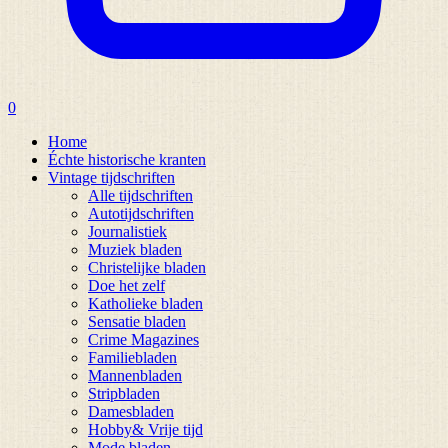
0
Home
Échte historische kranten
Vintage tijdschriften
Alle tijdschriften
Autotijdschriften
Journalistiek
Muziek bladen
Christelijke bladen
Doe het zelf
Katholieke bladen
Sensatie bladen
Crime Magazines
Familiebladen
Mannenbladen
Stripbladen
Damesbladen
Hobby& Vrije tijd
Mode bladen