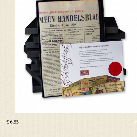
+ € 6,55
+