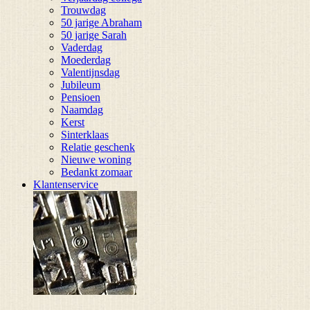
Trouwdag
50 jarige Abraham
50 jarige Sarah
Vaderdag
Moederdag
Valentijnsdag
Jubileum
Pensioen
Naamdag
Kerst
Sinterklaas
Relatie geschenk
Nieuwe woning
Bedankt zomaar
Klantenservice