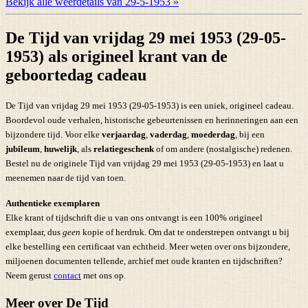
Bekijk alle weerdetails van 29-5-1953 »
De Tijd van vrijdag 29 mei 1953 (29-05-
1953) als origineel krant van de
geboortedag cadeau
De Tijd van vrijdag 29 mei 1953 (29-05-1953) is een uniek, origineel cadeau.
Boordevol oude verhalen, historische gebeurtenissen en herinneringen aan een
bijzondere tijd. Voor elke
verjaardag
,
vaderdag
,
moederdag
, bij een
jubileum
,
huwelijk
, als
relatiegeschenk
of om andere (nostalgische) redenen.
Bestel nu de originele Tijd van vrijdag 29 mei 1953 (29-05-1953) en laat u
meenemen naar de tijd van toen.
Authentieke exemplaren
Elke krant of tijdschrift die u van ons ontvangt is een 100% origineel
exemplaar, dus
geen
kopie of herdruk. Om dat te onderstrepen ontvangt u bij
elke bestelling een certificaat van echtheid. Meer weten over ons bijzondere,
miljoenen documenten tellende, archief met oude kranten en tijdschriften?
Neem gerust
contact
met ons op.
Meer over De Tijd