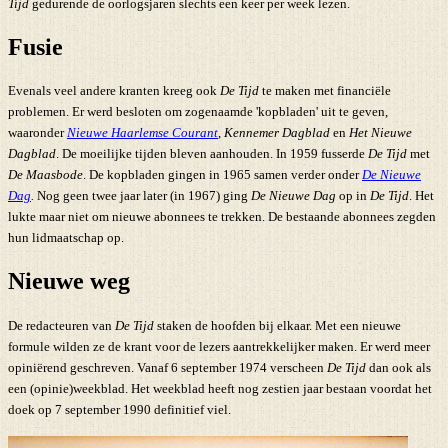
Tijd
gedurende de oorlogsjaren slechts een keer per week lezen.
Fusie
Evenals veel andere kranten kreeg ook
De Tijd
te maken met financiële
problemen. Er werd besloten om zogenaamde 'kopbladen' uit te geven,
waaronder
Nieuwe Haarlemse Courant
,
Kennemer Dagblad
en
Het Nieuwe
Dagblad
. De moeilijke tijden bleven aanhouden. In 1959 fusserde
De Tijd
met
De Maasbode
. De kopbladen gingen in 1965 samen verder onder
De Nieuwe
Dag
.
Nog geen twee jaar later (in 1967) ging
De Nieuwe Dag
op in
De Tijd
. Het
lukte maar niet om nieuwe abonnees te trekken. De bestaande abonnees zegden
hun lidmaatschap op.
Nieuwe weg
De redacteuren van
De Tijd
staken de hoofden bij elkaar. Met een nieuwe
formule wilden ze de krant voor de lezers aantrekkelijker maken. Er werd meer
opiniërend geschreven. Vanaf 6 september 1974 verscheen
De Tijd
dan ook als
een (opinie)weekblad. Het weekblad heeft nog zestien jaar bestaan voordat het
doek op 7 september 1990 definitief viel.