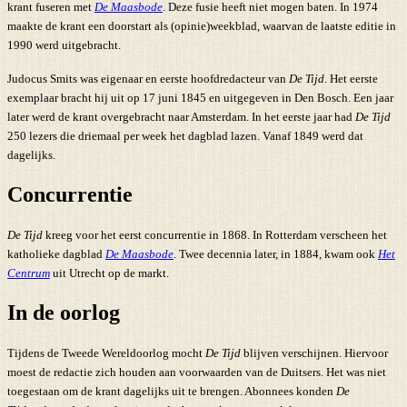
krant fuseren met
De Maasbode
. Deze fusie heeft niet mogen baten. In 1974
maakte de krant een doorstart als (opinie)weekblad, waarvan de laatste editie in
1990 werd uitgebracht.
Judocus Smits was eigenaar en eerste hoofdredacteur van
De Tijd
. Het eerste
exemplaar bracht hij uit op 17 juni 1845 en uitgegeven in Den Bosch. Een jaar
later werd de krant overgebracht naar Amsterdam. In het eerste jaar had
De Tijd
250 lezers die driemaal per week het dagblad lazen. Vanaf 1849 werd dat
dagelijks.
Concurrentie
De Tijd
kreeg voor het eerst concurrentie in 1868. In Rotterdam verscheen het
katholieke dagblad
De Maasbode
. Twee decennia later, in 1884, kwam ook
Het
Centrum
uit Utrecht op de markt.
In de oorlog
Tijdens de Tweede Wereldoorlog mocht
De Tijd
blijven verschijnen. Hiervoor
moest de redactie zich houden aan voorwaarden van de Duitsers. Het was niet
toegestaan om de krant dagelijks uit te brengen. Abonnees konden
De