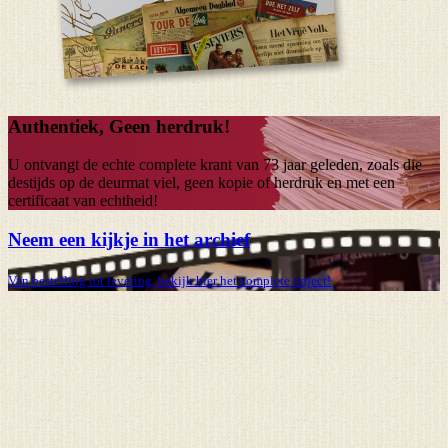
Authentiek, Geen herdruk!
U ontvangt de echte complete krant van
73 jaar
geleden, zoals die
destijds op de deurmat viel, geen kopie of herdruk en met een
certificaat van echtheid!
Neem een kijkje in het archief
Van bestelling tot levering, bekijk hier het complete traject!