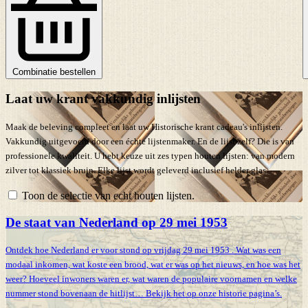
Combinatie bestellen
Laat uw krant vakkundig inlijsten
Maak de beleving compleet en laat uw Historische krant cadeau's inlijsten.
Vakkundig uitgevoerd door een échte lijstenmaker. En de lijst zelf? Die is van
professionele kwaliteit. U hebt keuze uit zes typen houten lijsten: van modern
zilver tot klassiek bruin. Elke lijst wordt geleverd inclusief helder glas.
Toon de selectie van echt houten lijsten.
De staat van Nederland op 29 mei 1953
Ontdek hoe Nederland er voor stond op vrijdag 29 mei 1953 . Wat was een
modaal inkomen, wat koste een brood, wat er was op het nieuws, en hoe was het
weer? Hoeveel inwoners waren er, wat waren de populaire voornamen en welke
nummer stond bovenaan de hitlijst… Bekijk het op onze historie pagina’s.