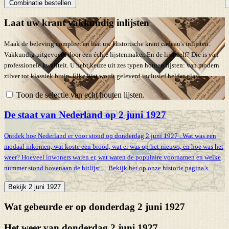
Combinatie bestellen
Laat uw krant vakkundig inlijsten
Maak de beleving compleet en laat uw Historische krant cadeau's inlijsten.
Vakkundig uitgevoerd door een échte lijstenmaker. En de lijst zelf? Die is van
professionele kwaliteit. U hebt keuze uit zes typen houten lijsten: van modern
zilver tot klassiek bruin. Elke lijst wordt geleverd inclusief helder glas.
Toon de selectie van echt houten lijsten.
De staat van Nederland op 2 juni 1927
Ontdek hoe Nederland er voor stond op donderdag 2 juni 1927 . Wat was een
modaal inkomen, wat koste een brood, wat er was op het nieuws, en hoe was het
weer? Hoeveel inwoners waren er, wat waren de populaire voornamen en welke
nummer stond bovenaan de hitlijst… Bekijk het op onze historie pagina’s.
Bekijk 2 juni 1927
Wat gebeurde er op donderdag 2 juni 1927
Het weer van donderdag 2 juni 1927