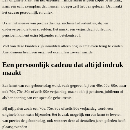
Een originele krant van het Algemeen Handelsblad is geen kopie of herdruk,
maar een echt exemplaar dat mensen vroeger zelf hebben gelezen. Dat maakt
het cadeau persoonlijk en uniek.
U ziet het nieuws van precies die dag, inclusief advertenties, stijl en
onderwerpen die toen speelden. Het maakt een verjaardag, jubileum of
pensioenmoment extra bijzonder en betekenisvol.
Veel van deze kranten zijn inmiddels alleen nog in archieven terug te vinden.
Juist daarom heeft een origineel exemplaar zoveel waarde.
Een persoonlijk cadeau dat altijd indruk
maakt
Een krant van een geboortedag wordt vaak gegeven bij een 40e, 50e, 60e, maar
ook 70e, 75e, 80e of zelfs 90e verjaardag, maar ook bij pensioen, jubileum of
als herinnering aan een speciale gebeurtenis.
Bij mijlpalen zoals een 70e, 75e, 80e of zelfs 90e verjaardag wordt een
originele krant extra bijzonder. Het is vaak mogelijk om een krant te leveren
van precies de geboortedag, ook wanneer deze al tientallen jaren geleden heeft
plaatsgevonden.