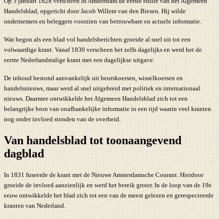
Op 5 januari 1828 verscheen in Amsterdam de eerste editie van het Algemeen
Handelsblad, opgericht door Jacob Willem van den Biesen. Hij wilde
ondernemers en beleggers voorzien van betrouwbare en actuele informatie.
Wat begon als een blad vol handelsberichten groeide al snel uit tot een
volwaardige krant. Vanaf 1830 verscheen het zelfs dagelijks en werd het de
eerste Nederlandstalige krant met een dagelijkse uitgave.
De inhoud bestond aanvankelijk uit beurskoersen, wisselkoersen en
handelsnieuws, maar werd al snel uitgebreid met politiek en internationaal
nieuws. Daarmee ontwikkelde het Algemeen Handelsblad zich tot een
belangrijke bron van onafhankelijke informatie in een tijd waarin veel kranten
nog onder invloed stonden van de overheid.
Van handelsblad tot toonaangevend
dagblad
In 1831 fuseerde de krant met de Nieuwe Amsterdamsche Courant. Hierdoor
groeide de invloed aanzienlijk en werd het bereik groter. In de loop van de 19e
eeuw ontwikkelde het blad zich tot een van de meest gelezen en gerespecteerde
kranten van Nederland.