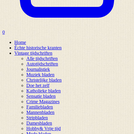
0
Home
Échte historische kranten
Vintage tijdschriften
Alle tijdschriften
Autotijdschriften
Journalistiek
Muziek bladen
Christelijke bladen
Doe het zelf
Katholieke bladen
Sensatie bladen
Crime Magazines
Familiebladen
Mannenbladen
Stripbladen
Damesbladen
Hobby& Vrije tijd
Mode bladen