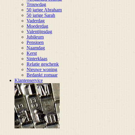
Trouwdag
50 jarige Abraham
50 jarige Sarah
Vaderdag
Moederdag
Valentijnsdag
Jubileum
Pensioen
Naamdag
Kerst
Sinterklaas
Relatie geschenk
Nieuwe woning
Bedankt zomaar
Klantenservice