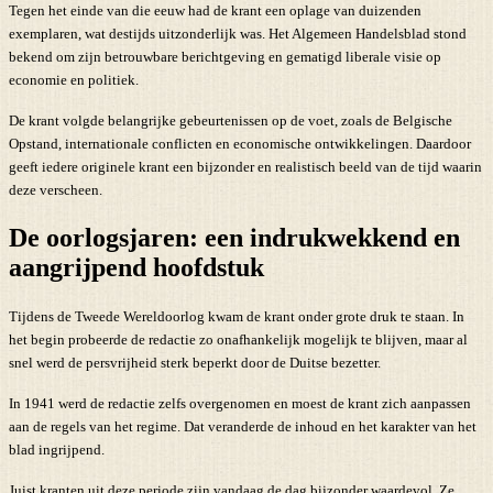
Tegen het einde van die eeuw had de krant een oplage van duizenden
exemplaren, wat destijds uitzonderlijk was. Het Algemeen Handelsblad stond
bekend om zijn betrouwbare berichtgeving en gematigd liberale visie op
economie en politiek.
De krant volgde belangrijke gebeurtenissen op de voet, zoals de Belgische
Opstand, internationale conflicten en economische ontwikkelingen. Daardoor
geeft iedere originele krant een bijzonder en realistisch beeld van de tijd waarin
deze verscheen.
De oorlogsjaren: een indrukwekkend en
aangrijpend hoofdstuk
Tijdens de Tweede Wereldoorlog kwam de krant onder grote druk te staan. In
het begin probeerde de redactie zo onafhankelijk mogelijk te blijven, maar al
snel werd de persvrijheid sterk beperkt door de Duitse bezetter.
In 1941 werd de redactie zelfs overgenomen en moest de krant zich aanpassen
aan de regels van het regime. Dat veranderde de inhoud en het karakter van het
blad ingrijpend.
Juist kranten uit deze periode zijn vandaag de dag bijzonder waardevol. Ze