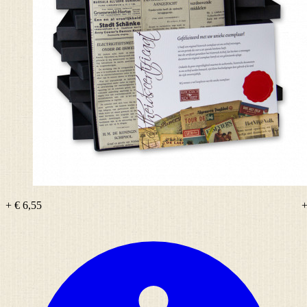
+ € 6,55
+