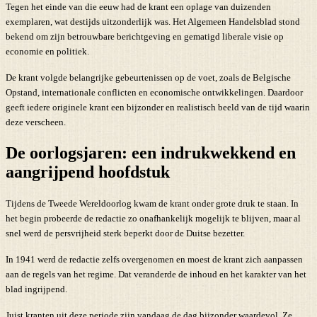
Tegen het einde van die eeuw had de krant een oplage van duizenden
exemplaren, wat destijds uitzonderlijk was. Het Algemeen Handelsblad stond
bekend om zijn betrouwbare berichtgeving en gematigd liberale visie op
economie en politiek.
De krant volgde belangrijke gebeurtenissen op de voet, zoals de Belgische
Opstand, internationale conflicten en economische ontwikkelingen. Daardoor
geeft iedere originele krant een bijzonder en realistisch beeld van de tijd waarin
deze verscheen.
De oorlogsjaren: een indrukwekkend en
aangrijpend hoofdstuk
Tijdens de Tweede Wereldoorlog kwam de krant onder grote druk te staan. In
het begin probeerde de redactie zo onafhankelijk mogelijk te blijven, maar al
snel werd de persvrijheid sterk beperkt door de Duitse bezetter.
In 1941 werd de redactie zelfs overgenomen en moest de krant zich aanpassen
aan de regels van het regime. Dat veranderde de inhoud en het karakter van het
blad ingrijpend.
Juist kranten uit deze periode zijn vandaag de dag bijzonder waardevol. Ze