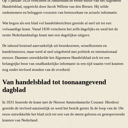
Op 5 januari 1828 verscheen in Amsterdam de eerste editie van het Algemeen
Handelsblad, opgericht door Jacob Willem van den Biesen. Hij wilde
ondernemers en beleggers voorzien van betrouwbare en actuele informatie.
Wat begon als een blad vol handelsberichten groeide al snel uit tot een
volwaardige krant. Vanaf 1830 verscheen het zelfs dagelijks en werd het de
eerste Nederlandstalige krant met een dagelijkse uitgave.
De inhoud bestond aanvankelijk uit beurskoersen, wisselkoersen en
handelsnieuws, maar werd al snel uitgebreid met politiek en internationaal
nieuws. Daarmee ontwikkelde het Algemeen Handelsblad zich tot een
belangrijke bron van onafhankelijke informatie in een tijd waarin veel kranten
nog onder invloed stonden van de overheid.
Van handelsblad tot toonaangevend
dagblad
In 1831 fuseerde de krant met de Nieuwe Amsterdamsche Courant. Hierdoor
groeide de invloed aanzienlijk en werd het bereik groter. In de loop van de 19e
eeuw ontwikkelde het blad zich tot een van de meest gelezen en gerespecteerde
kranten van Nederland.