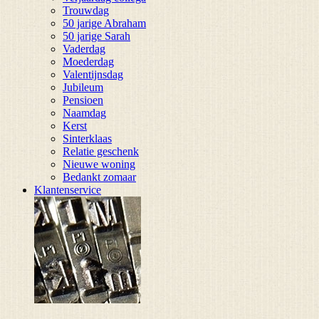
Trouwdag
50 jarige Abraham
50 jarige Sarah
Vaderdag
Moederdag
Valentijnsdag
Jubileum
Pensioen
Naamdag
Kerst
Sinterklaas
Relatie geschenk
Nieuwe woning
Bedankt zomaar
Klantenservice