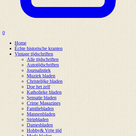
0
Home
Échte historische kranten
Vintage tijdschriften
Alle tijdschriften
Autotijdschriften
Journalistiek
Muziek bladen
Christelijke bladen
Doe het zelf
Katholieke bladen
Sensatie bladen
Crime Magazines
Familiebladen
Mannenbladen
Stripbladen
Damesbladen
Hobby& Vrije tijd
Mode bladen