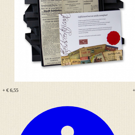
+ € 6,55
+