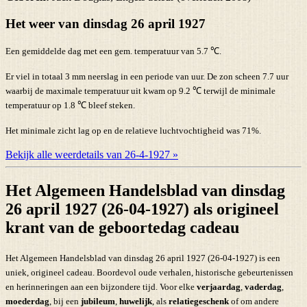
Het weer van dinsdag 26 april 1927
Een gemiddelde dag met een gem. temperatuur van 5.7 ℃.
Er viel in totaal 3 mm neerslag in een periode van uur. De zon scheen 7.7 uur
waarbij de maximale temperatuur uit kwam op 9.2 ℃ terwijl de minimale
temperatuur op 1.8 ℃ bleef steken.
Het minimale zicht lag op en de relatieve luchtvochtigheid was 71%.
Bekijk alle weerdetails van 26-4-1927 »
Het Algemeen Handelsblad van dinsdag
26 april 1927 (26-04-1927) als origineel
krant van de geboortedag cadeau
Het Algemeen Handelsblad van dinsdag 26 april 1927 (26-04-1927) is een
uniek, origineel cadeau. Boordevol oude verhalen, historische gebeurtenissen
en herinneringen aan een bijzondere tijd. Voor elke
verjaardag
,
vaderdag
,
moederdag
, bij een
jubileum
,
huwelijk
, als
relatiegeschenk
of om andere