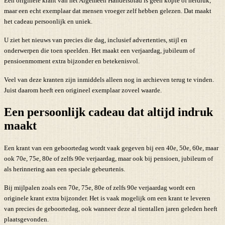
Een originele krant van het Algemeen Handelsblad is geen kopie of herdruk,
maar een echt exemplaar dat mensen vroeger zelf hebben gelezen. Dat maakt
het cadeau persoonlijk en uniek.
U ziet het nieuws van precies die dag, inclusief advertenties, stijl en
onderwerpen die toen speelden. Het maakt een verjaardag, jubileum of
pensioenmoment extra bijzonder en betekenisvol.
Veel van deze kranten zijn inmiddels alleen nog in archieven terug te vinden.
Juist daarom heeft een origineel exemplaar zoveel waarde.
Een persoonlijk cadeau dat altijd indruk
maakt
Een krant van een geboortedag wordt vaak gegeven bij een 40e, 50e, 60e, maar
ook 70e, 75e, 80e of zelfs 90e verjaardag, maar ook bij pensioen, jubileum of
als herinnering aan een speciale gebeurtenis.
Bij mijlpalen zoals een 70e, 75e, 80e of zelfs 90e verjaardag wordt een
originele krant extra bijzonder. Het is vaak mogelijk om een krant te leveren
van precies de geboortedag, ook wanneer deze al tientallen jaren geleden heeft
plaatsgevonden.