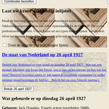
Combinatie bestellen
Laat uw krant vakkundig inlijsten
Maak de beleving compleet en laat uw Historische krant cadeau's inlijsten.
Vakkundig uitgevoerd door een échte lijstenmaker. En de lijst zelf? Die is van
professionele kwaliteit. U hebt keuze uit zes typen houten lijsten: van modern
zilver tot klassiek bruin. Elke lijst wordt geleverd inclusief helder glas.
Toon de selectie van echt houten lijsten.
De staat van Nederland op 26 april 1927
Ontdek hoe Nederland er voor stond op dinsdag 26 april 1927 . Wat was een
modaal inkomen, wat koste een brood, wat er was op het nieuws, en hoe was het
weer? Hoeveel inwoners waren er, wat waren de populaire voornamen en welke
nummer stond bovenaan de hitlijst… Bekijk het op onze historie pagina’s.
Bekijk 26 april 1927
Wat gebeurde er op dinsdag 26 april 1927
Geboren:
Jack Douglas, Engels acteur (overleden 2008)