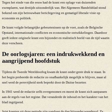
Tegen het einde van die eeuw had de krant een oplage van duizenden
exemplaren, wat destijds uitzonderlijk was. Het Algemeen Handelsblad stond
bekend om zijn betrouwbare berichtgeving en gematigd liberale visie op
economie en politiek.
De krant volgde belangrijke gebeurtenissen op de voet, zoals de Belgische
Opstand, internationale conflicten en economische ontwikkelingen. Daardoor
geeft iedere originele krant een bijzonder en realistisch beeld van de tijd waarin
deze verscheen.
De oorlogsjaren: een indrukwekkend en
aangrijpend hoofdstuk
Tijdens de Tweede Wereldoorlog kwam de krant onder grote druk te staan. In
het begin probeerde de redactie zo onafhankelijk mogelijk te blijven, maar al
snel werd de persvrijheid sterk beperkt door de Duitse bezetter.
In 1941 werd de redactie zelfs overgenomen en moest de krant zich aanpassen
aan de regels van het regime. Dat veranderde de inhoud en het karakter van het
blad ingrijpend.
Juist kranten uit deze periode zijn vandaag de dag bijzonder waardevol. Ze