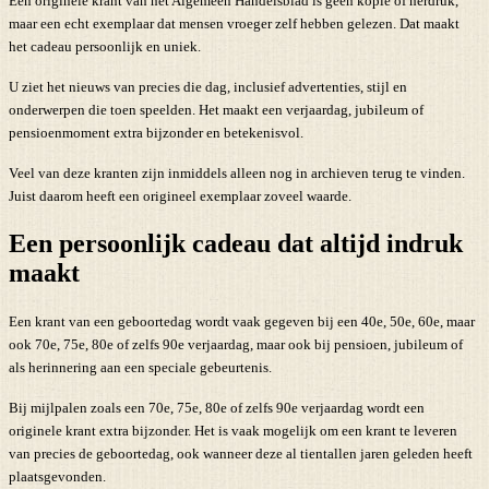
Een originele krant van het Algemeen Handelsblad is geen kopie of herdruk,
maar een echt exemplaar dat mensen vroeger zelf hebben gelezen. Dat maakt
het cadeau persoonlijk en uniek.
U ziet het nieuws van precies die dag, inclusief advertenties, stijl en
onderwerpen die toen speelden. Het maakt een verjaardag, jubileum of
pensioenmoment extra bijzonder en betekenisvol.
Veel van deze kranten zijn inmiddels alleen nog in archieven terug te vinden.
Juist daarom heeft een origineel exemplaar zoveel waarde.
Een persoonlijk cadeau dat altijd indruk
maakt
Een krant van een geboortedag wordt vaak gegeven bij een 40e, 50e, 60e, maar
ook 70e, 75e, 80e of zelfs 90e verjaardag, maar ook bij pensioen, jubileum of
als herinnering aan een speciale gebeurtenis.
Bij mijlpalen zoals een 70e, 75e, 80e of zelfs 90e verjaardag wordt een
originele krant extra bijzonder. Het is vaak mogelijk om een krant te leveren
van precies de geboortedag, ook wanneer deze al tientallen jaren geleden heeft
plaatsgevonden.