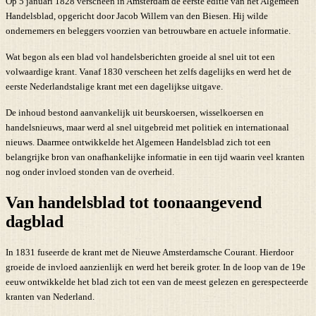
Op 5 januari 1828 verscheen in Amsterdam de eerste editie van het Algemeen
Handelsblad, opgericht door Jacob Willem van den Biesen. Hij wilde
ondernemers en beleggers voorzien van betrouwbare en actuele informatie.
Wat begon als een blad vol handelsberichten groeide al snel uit tot een
volwaardige krant. Vanaf 1830 verscheen het zelfs dagelijks en werd het de
eerste Nederlandstalige krant met een dagelijkse uitgave.
De inhoud bestond aanvankelijk uit beurskoersen, wisselkoersen en
handelsnieuws, maar werd al snel uitgebreid met politiek en internationaal
nieuws. Daarmee ontwikkelde het Algemeen Handelsblad zich tot een
belangrijke bron van onafhankelijke informatie in een tijd waarin veel kranten
nog onder invloed stonden van de overheid.
Van handelsblad tot toonaangevend
dagblad
In 1831 fuseerde de krant met de Nieuwe Amsterdamsche Courant. Hierdoor
groeide de invloed aanzienlijk en werd het bereik groter. In de loop van de 19e
eeuw ontwikkelde het blad zich tot een van de meest gelezen en gerespecteerde
kranten van Nederland.