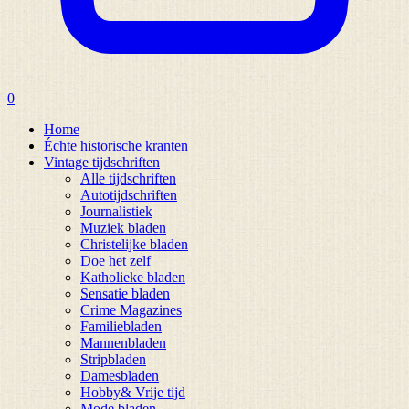
0
Home
Échte historische kranten
Vintage tijdschriften
Alle tijdschriften
Autotijdschriften
Journalistiek
Muziek bladen
Christelijke bladen
Doe het zelf
Katholieke bladen
Sensatie bladen
Crime Magazines
Familiebladen
Mannenbladen
Stripbladen
Damesbladen
Hobby& Vrije tijd
Mode bladen