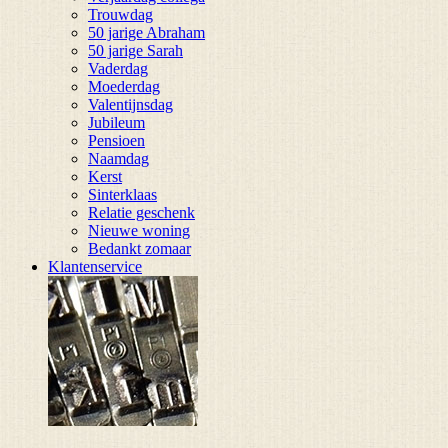
Trouwdag
50 jarige Abraham
50 jarige Sarah
Vaderdag
Moederdag
Valentijnsdag
Jubileum
Pensioen
Naamdag
Kerst
Sinterklaas
Relatie geschenk
Nieuwe woning
Bedankt zomaar
Klantenservice