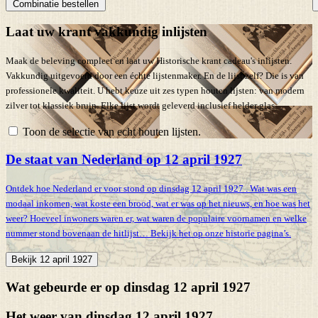
Combinatie bestellen
Laat uw krant vakkundig inlijsten
Maak de beleving compleet en laat uw Historische krant cadeau's inlijsten.
Vakkundig uitgevoerd door een échte lijstenmaker. En de lijst zelf? Die is van
professionele kwaliteit. U hebt keuze uit zes typen houten lijsten: van modern
zilver tot klassiek bruin. Elke lijst wordt geleverd inclusief helder glas.
Toon de selectie van echt houten lijsten.
De staat van Nederland op 12 april 1927
Ontdek hoe Nederland er voor stond op dinsdag 12 april 1927 . Wat was een
modaal inkomen, wat koste een brood, wat er was op het nieuws, en hoe was het
weer? Hoeveel inwoners waren er, wat waren de populaire voornamen en welke
nummer stond bovenaan de hitlijst… Bekijk het op onze historie pagina’s.
Bekijk 12 april 1927
Wat gebeurde er op dinsdag 12 april 1927
Het weer van dinsdag 12 april 1927