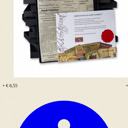
+ € 6,55
+