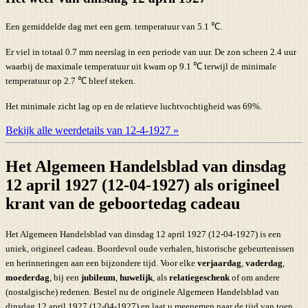
Een gemiddelde dag met een gem. temperatuur van 5.1 ℃.
Er viel in totaal 0.7 mm neerslag in een periode van uur. De zon scheen 2.4 uur
waarbij de maximale temperatuur uit kwam op 9.1 ℃ terwijl de minimale
temperatuur op 2.7 ℃ bleef steken.
Het minimale zicht lag op en de relatieve luchtvochtigheid was 69%.
Bekijk alle weerdetails van 12-4-1927 »
Het Algemeen Handelsblad van dinsdag
12 april 1927 (12-04-1927) als origineel
krant van de geboortedag cadeau
Het Algemeen Handelsblad van dinsdag 12 april 1927 (12-04-1927) is een
uniek, origineel cadeau. Boordevol oude verhalen, historische gebeurtenissen
en herinneringen aan een bijzondere tijd. Voor elke
verjaardag
,
vaderdag
,
moederdag
, bij een
jubileum
,
huwelijk
, als
relatiegeschenk
of om andere
(nostalgische) redenen. Bestel nu de originele Algemeen Handelsblad van
dinsdag 12 april 1927 (12-04-1927) en laat u meenemen naar de tijd van toen.