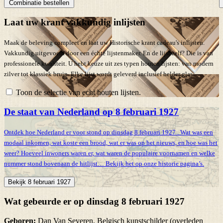
Combinatie bestellen
Laat uw krant vakkundig inlijsten
Maak de beleving compleet en laat uw Historische krant cadeau's inlijsten.
Vakkundig uitgevoerd door een échte lijstenmaker. En de lijst zelf? Die is van
professionele kwaliteit. U hebt keuze uit zes typen houten lijsten: van modern
zilver tot klassiek bruin. Elke lijst wordt geleverd inclusief helder glas.
Toon de selectie van echt houten lijsten.
De staat van Nederland op 8 februari 1927
Ontdek hoe Nederland er voor stond op dinsdag 8 februari 1927 . Wat was een
modaal inkomen, wat koste een brood, wat er was op het nieuws, en hoe was het
weer? Hoeveel inwoners waren er, wat waren de populaire voornamen en welke
nummer stond bovenaan de hitlijst… Bekijk het op onze historie pagina’s.
Bekijk 8 februari 1927
Wat gebeurde er op dinsdag 8 februari 1927
Geboren:
Dan Van Severen, Belgisch kunstschilder (overleden