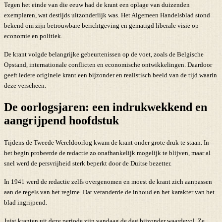
Tegen het einde van die eeuw had de krant een oplage van duizenden
exemplaren, wat destijds uitzonderlijk was. Het Algemeen Handelsblad stond
bekend om zijn betrouwbare berichtgeving en gematigd liberale visie op
economie en politiek.
De krant volgde belangrijke gebeurtenissen op de voet, zoals de Belgische
Opstand, internationale conflicten en economische ontwikkelingen. Daardoor
geeft iedere originele krant een bijzonder en realistisch beeld van de tijd waarin
deze verscheen.
De oorlogsjaren: een indrukwekkend en
aangrijpend hoofdstuk
Tijdens de Tweede Wereldoorlog kwam de krant onder grote druk te staan. In
het begin probeerde de redactie zo onafhankelijk mogelijk te blijven, maar al
snel werd de persvrijheid sterk beperkt door de Duitse bezetter.
In 1941 werd de redactie zelfs overgenomen en moest de krant zich aanpassen
aan de regels van het regime. Dat veranderde de inhoud en het karakter van het
blad ingrijpend.
Juist kranten uit deze periode zijn vandaag de dag bijzonder waardevol. Ze