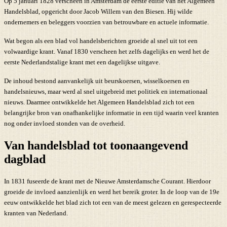
Op 5 januari 1828 verscheen in Amsterdam de eerste editie van het Algemeen
Handelsblad, opgericht door Jacob Willem van den Biesen. Hij wilde
ondernemers en beleggers voorzien van betrouwbare en actuele informatie.
Wat begon als een blad vol handelsberichten groeide al snel uit tot een
volwaardige krant. Vanaf 1830 verscheen het zelfs dagelijks en werd het de
eerste Nederlandstalige krant met een dagelijkse uitgave.
De inhoud bestond aanvankelijk uit beurskoersen, wisselkoersen en
handelsnieuws, maar werd al snel uitgebreid met politiek en internationaal
nieuws. Daarmee ontwikkelde het Algemeen Handelsblad zich tot een
belangrijke bron van onafhankelijke informatie in een tijd waarin veel kranten
nog onder invloed stonden van de overheid.
Van handelsblad tot toonaangevend
dagblad
In 1831 fuseerde de krant met de Nieuwe Amsterdamsche Courant. Hierdoor
groeide de invloed aanzienlijk en werd het bereik groter. In de loop van de 19e
eeuw ontwikkelde het blad zich tot een van de meest gelezen en gerespecteerde
kranten van Nederland.