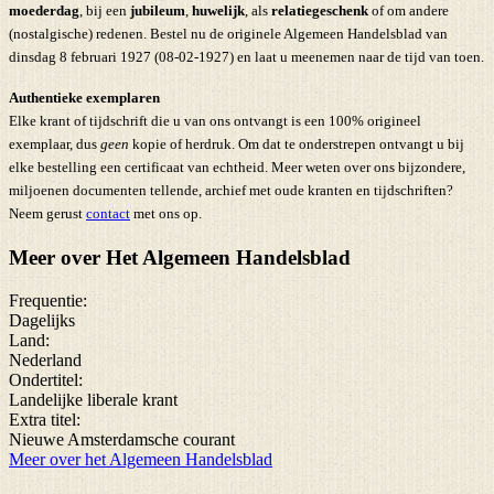
moederdag
, bij een
jubileum
,
huwelijk
, als
relatiegeschenk
of om andere
(nostalgische) redenen. Bestel nu de originele Algemeen Handelsblad van
dinsdag 8 februari 1927 (08-02-1927) en laat u meenemen naar de tijd van toen.
Authentieke exemplaren
Elke krant of tijdschrift die u van ons ontvangt is een 100% origineel
exemplaar, dus
geen
kopie of herdruk. Om dat te onderstrepen ontvangt u bij
elke bestelling een certificaat van echtheid. Meer weten over ons bijzondere,
miljoenen documenten tellende, archief met oude kranten en tijdschriften?
Neem gerust
contact
met ons op.
Meer over Het Algemeen Handelsblad
Frequentie:
Dagelijks
Land:
Nederland
Ondertitel:
Landelijke liberale krant
Extra titel:
Nieuwe Amsterdamsche courant
Meer over het Algemeen Handelsblad