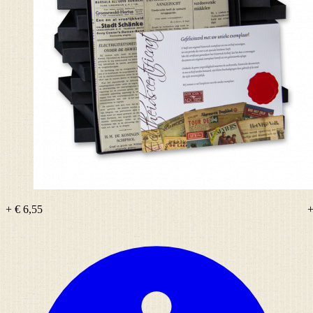
+ € 6,55
+