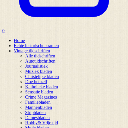
0
Home
Échte historische kranten
Vintage tijdschriften
Alle tijdschriften
Autotijdschriften
Journalistiek
Muziek bladen
Christelijke bladen
Doe het zelf
Katholieke bladen
Sensatie bladen
Crime Magazines
Familiebladen
Mannenbladen
Stripbladen
Damesbladen
Hobby& Vrije tijd
Mode bladen