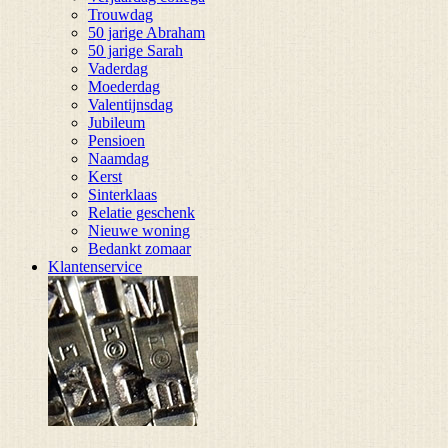
Trouwdag
50 jarige Abraham
50 jarige Sarah
Vaderdag
Moederdag
Valentijnsdag
Jubileum
Pensioen
Naamdag
Kerst
Sinterklaas
Relatie geschenk
Nieuwe woning
Bedankt zomaar
Klantenservice