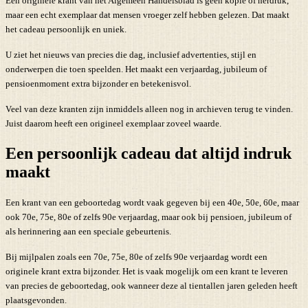
Een originele krant van het Algemeen Handelsblad is geen kopie of herdruk,
maar een echt exemplaar dat mensen vroeger zelf hebben gelezen. Dat maakt
het cadeau persoonlijk en uniek.
U ziet het nieuws van precies die dag, inclusief advertenties, stijl en
onderwerpen die toen speelden. Het maakt een verjaardag, jubileum of
pensioenmoment extra bijzonder en betekenisvol.
Veel van deze kranten zijn inmiddels alleen nog in archieven terug te vinden.
Juist daarom heeft een origineel exemplaar zoveel waarde.
Een persoonlijk cadeau dat altijd indruk
maakt
Een krant van een geboortedag wordt vaak gegeven bij een 40e, 50e, 60e, maar
ook 70e, 75e, 80e of zelfs 90e verjaardag, maar ook bij pensioen, jubileum of
als herinnering aan een speciale gebeurtenis.
Bij mijlpalen zoals een 70e, 75e, 80e of zelfs 90e verjaardag wordt een
originele krant extra bijzonder. Het is vaak mogelijk om een krant te leveren
van precies de geboortedag, ook wanneer deze al tientallen jaren geleden heeft
plaatsgevonden.