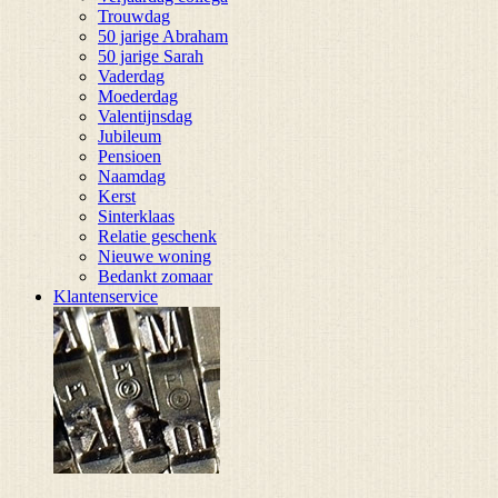
Trouwdag
50 jarige Abraham
50 jarige Sarah
Vaderdag
Moederdag
Valentijnsdag
Jubileum
Pensioen
Naamdag
Kerst
Sinterklaas
Relatie geschenk
Nieuwe woning
Bedankt zomaar
Klantenservice