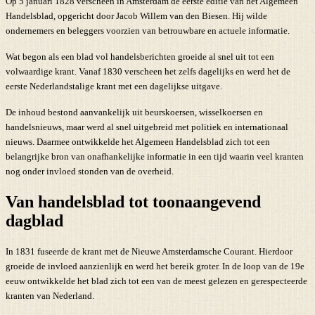
Op 5 januari 1828 verscheen in Amsterdam de eerste editie van het Algemeen
Handelsblad, opgericht door Jacob Willem van den Biesen. Hij wilde
ondernemers en beleggers voorzien van betrouwbare en actuele informatie.
Wat begon als een blad vol handelsberichten groeide al snel uit tot een
volwaardige krant. Vanaf 1830 verscheen het zelfs dagelijks en werd het de
eerste Nederlandstalige krant met een dagelijkse uitgave.
De inhoud bestond aanvankelijk uit beurskoersen, wisselkoersen en
handelsnieuws, maar werd al snel uitgebreid met politiek en internationaal
nieuws. Daarmee ontwikkelde het Algemeen Handelsblad zich tot een
belangrijke bron van onafhankelijke informatie in een tijd waarin veel kranten
nog onder invloed stonden van de overheid.
Van handelsblad tot toonaangevend
dagblad
In 1831 fuseerde de krant met de Nieuwe Amsterdamsche Courant. Hierdoor
groeide de invloed aanzienlijk en werd het bereik groter. In de loop van de 19e
eeuw ontwikkelde het blad zich tot een van de meest gelezen en gerespecteerde
kranten van Nederland.