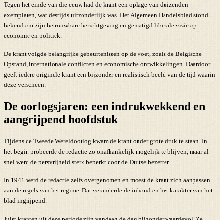
Tegen het einde van die eeuw had de krant een oplage van duizenden
exemplaren, wat destijds uitzonderlijk was. Het Algemeen Handelsblad stond
bekend om zijn betrouwbare berichtgeving en gematigd liberale visie op
economie en politiek.
De krant volgde belangrijke gebeurtenissen op de voet, zoals de Belgische
Opstand, internationale conflicten en economische ontwikkelingen. Daardoor
geeft iedere originele krant een bijzonder en realistisch beeld van de tijd waarin
deze verscheen.
De oorlogsjaren: een indrukwekkend en
aangrijpend hoofdstuk
Tijdens de Tweede Wereldoorlog kwam de krant onder grote druk te staan. In
het begin probeerde de redactie zo onafhankelijk mogelijk te blijven, maar al
snel werd de persvrijheid sterk beperkt door de Duitse bezetter.
In 1941 werd de redactie zelfs overgenomen en moest de krant zich aanpassen
aan de regels van het regime. Dat veranderde de inhoud en het karakter van het
blad ingrijpend.
Juist kranten uit deze periode zijn vandaag de dag bijzonder waardevol. Ze