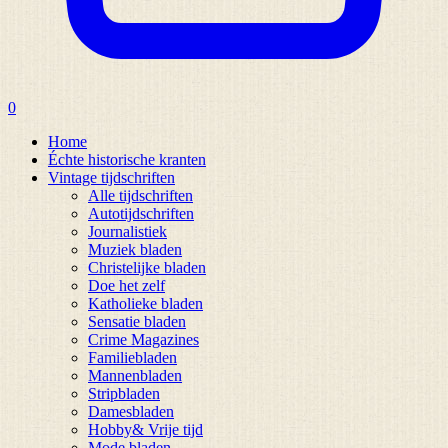
0
Home
Échte historische kranten
Vintage tijdschriften
Alle tijdschriften
Autotijdschriften
Journalistiek
Muziek bladen
Christelijke bladen
Doe het zelf
Katholieke bladen
Sensatie bladen
Crime Magazines
Familiebladen
Mannenbladen
Stripbladen
Damesbladen
Hobby& Vrije tijd
Mode bladen