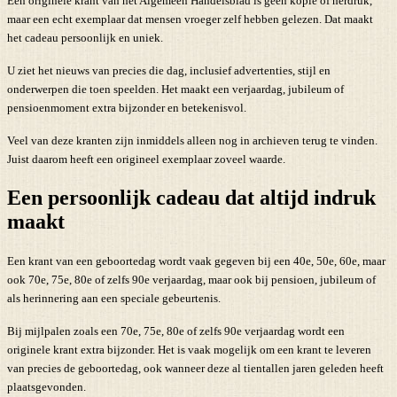
Een originele krant van het Algemeen Handelsblad is geen kopie of herdruk,
maar een echt exemplaar dat mensen vroeger zelf hebben gelezen. Dat maakt
het cadeau persoonlijk en uniek.
U ziet het nieuws van precies die dag, inclusief advertenties, stijl en
onderwerpen die toen speelden. Het maakt een verjaardag, jubileum of
pensioenmoment extra bijzonder en betekenisvol.
Veel van deze kranten zijn inmiddels alleen nog in archieven terug te vinden.
Juist daarom heeft een origineel exemplaar zoveel waarde.
Een persoonlijk cadeau dat altijd indruk
maakt
Een krant van een geboortedag wordt vaak gegeven bij een 40e, 50e, 60e, maar
ook 70e, 75e, 80e of zelfs 90e verjaardag, maar ook bij pensioen, jubileum of
als herinnering aan een speciale gebeurtenis.
Bij mijlpalen zoals een 70e, 75e, 80e of zelfs 90e verjaardag wordt een
originele krant extra bijzonder. Het is vaak mogelijk om een krant te leveren
van precies de geboortedag, ook wanneer deze al tientallen jaren geleden heeft
plaatsgevonden.