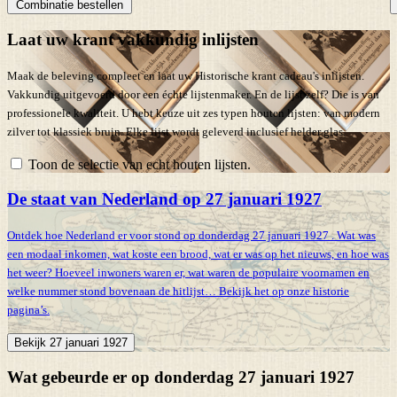
Combinatie bestellen
Laat uw krant vakkundig inlijsten
Maak de beleving compleet en laat uw Historische krant cadeau's inlijsten.
Vakkundig uitgevoerd door een échte lijstenmaker. En de lijst zelf? Die is van
professionele kwaliteit. U hebt keuze uit zes typen houten lijsten: van modern
zilver tot klassiek bruin. Elke lijst wordt geleverd inclusief helder glas.
Toon de selectie van echt houten lijsten.
De staat van Nederland op 27 januari 1927
Ontdek hoe Nederland er voor stond op donderdag 27 januari 1927 . Wat was
een modaal inkomen, wat koste een brood, wat er was op het nieuws, en hoe was
het weer? Hoeveel inwoners waren er, wat waren de populaire voornamen en
welke nummer stond bovenaan de hitlijst… Bekijk het op onze historie
pagina’s.
Bekijk 27 januari 1927
Wat gebeurde er op donderdag 27 januari 1927