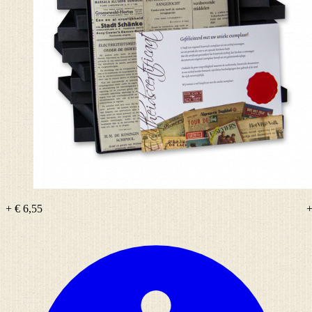
+ € 6,55
+