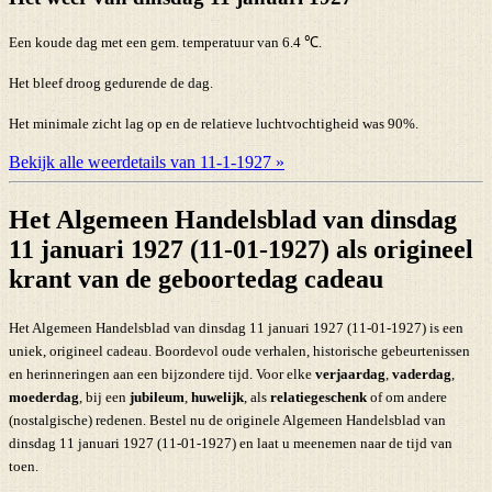
Een koude dag met een gem. temperatuur van 6.4 ℃.
Het bleef droog gedurende de dag.
Het minimale zicht lag op en de relatieve luchtvochtigheid was 90%.
Bekijk alle weerdetails van 11-1-1927 »
Het Algemeen Handelsblad van dinsdag
11 januari 1927 (11-01-1927) als origineel
krant van de geboortedag cadeau
Het Algemeen Handelsblad van dinsdag 11 januari 1927 (11-01-1927) is een
uniek, origineel cadeau. Boordevol oude verhalen, historische gebeurtenissen
en herinneringen aan een bijzondere tijd. Voor elke
verjaardag
,
vaderdag
,
moederdag
, bij een
jubileum
,
huwelijk
, als
relatiegeschenk
of om andere
(nostalgische) redenen. Bestel nu de originele Algemeen Handelsblad van
dinsdag 11 januari 1927 (11-01-1927) en laat u meenemen naar de tijd van
toen.