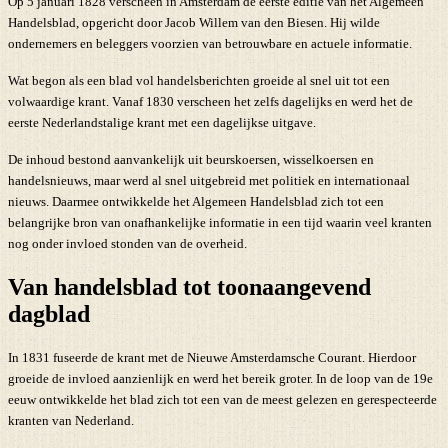
Op 5 januari 1828 verscheen in Amsterdam de eerste editie van het Algemeen
Handelsblad, opgericht door Jacob Willem van den Biesen. Hij wilde
ondernemers en beleggers voorzien van betrouwbare en actuele informatie.
Wat begon als een blad vol handelsberichten groeide al snel uit tot een
volwaardige krant. Vanaf 1830 verscheen het zelfs dagelijks en werd het de
eerste Nederlandstalige krant met een dagelijkse uitgave.
De inhoud bestond aanvankelijk uit beurskoersen, wisselkoersen en
handelsnieuws, maar werd al snel uitgebreid met politiek en internationaal
nieuws. Daarmee ontwikkelde het Algemeen Handelsblad zich tot een
belangrijke bron van onafhankelijke informatie in een tijd waarin veel kranten
nog onder invloed stonden van de overheid.
Van handelsblad tot toonaangevend
dagblad
In 1831 fuseerde de krant met de Nieuwe Amsterdamsche Courant. Hierdoor
groeide de invloed aanzienlijk en werd het bereik groter. In de loop van de 19e
eeuw ontwikkelde het blad zich tot een van de meest gelezen en gerespecteerde
kranten van Nederland.