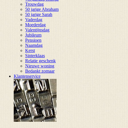
Trouwdag
50 jarige Abraham
50 jarige Sarah
Vaderdag
Moederdag
Valentijnsdag
Jubileum
Pensioen
Naamdag
Kerst
Sinterklaas
Relatie geschenk
Nieuwe woning
Bedankt zomaar
Klantenservice