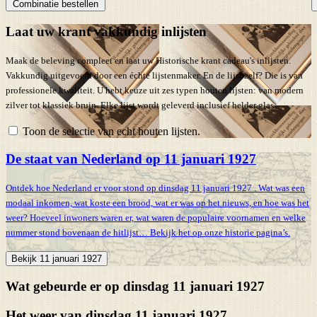
Combinatie bestellen
Laat uw krant vakkundig inlijsten
Maak de beleving compleet en laat uw Historische krant cadeau's inlijsten.
Vakkundig uitgevoerd door een échte lijstenmaker. En de lijst zelf? Die is van
professionele kwaliteit. U hebt keuze uit zes typen houten lijsten: van modern
zilver tot klassiek bruin. Elke lijst wordt geleverd inclusief helder glas.
Toon de selectie van echt houten lijsten.
De staat van Nederland op 11 januari 1927
Ontdek hoe Nederland er voor stond op dinsdag 11 januari 1927 . Wat was een
modaal inkomen, wat koste een brood, wat er was op het nieuws, en hoe was het
weer? Hoeveel inwoners waren er, wat waren de populaire voornamen en welke
nummer stond bovenaan de hitlijst… Bekijk het op onze historie pagina’s.
Bekijk 11 januari 1927
Wat gebeurde er op dinsdag 11 januari 1927
Het weer van dinsdag 11 januari 1927