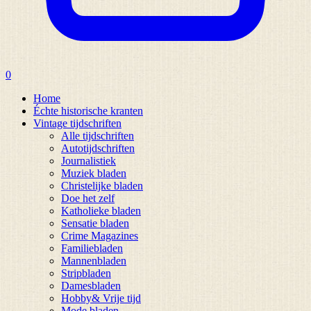
0
Home
Échte historische kranten
Vintage tijdschriften
Alle tijdschriften
Autotijdschriften
Journalistiek
Muziek bladen
Christelijke bladen
Doe het zelf
Katholieke bladen
Sensatie bladen
Crime Magazines
Familiebladen
Mannenbladen
Stripbladen
Damesbladen
Hobby& Vrije tijd
Mode bladen