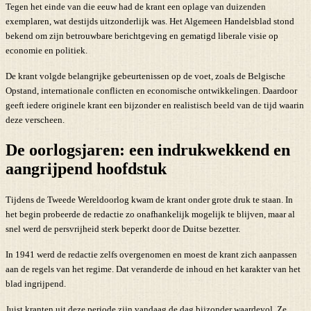
Tegen het einde van die eeuw had de krant een oplage van duizenden
exemplaren, wat destijds uitzonderlijk was. Het Algemeen Handelsblad stond
bekend om zijn betrouwbare berichtgeving en gematigd liberale visie op
economie en politiek.
De krant volgde belangrijke gebeurtenissen op de voet, zoals de Belgische
Opstand, internationale conflicten en economische ontwikkelingen. Daardoor
geeft iedere originele krant een bijzonder en realistisch beeld van de tijd waarin
deze verscheen.
De oorlogsjaren: een indrukwekkend en
aangrijpend hoofdstuk
Tijdens de Tweede Wereldoorlog kwam de krant onder grote druk te staan. In
het begin probeerde de redactie zo onafhankelijk mogelijk te blijven, maar al
snel werd de persvrijheid sterk beperkt door de Duitse bezetter.
In 1941 werd de redactie zelfs overgenomen en moest de krant zich aanpassen
aan de regels van het regime. Dat veranderde de inhoud en het karakter van het
blad ingrijpend.
Juist kranten uit deze periode zijn vandaag de dag bijzonder waardevol. Ze