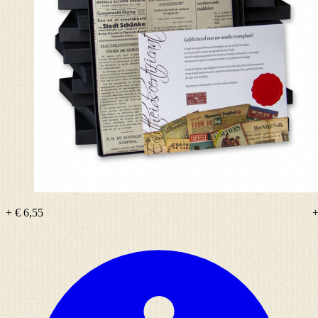
+ € 6,55
+