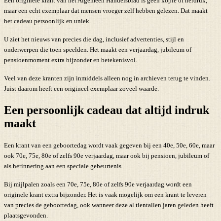
Een originele krant van het Algemeen Handelsblad is geen kopie of herdruk,
maar een echt exemplaar dat mensen vroeger zelf hebben gelezen. Dat maakt
het cadeau persoonlijk en uniek.
U ziet het nieuws van precies die dag, inclusief advertenties, stijl en
onderwerpen die toen speelden. Het maakt een verjaardag, jubileum of
pensioenmoment extra bijzonder en betekenisvol.
Veel van deze kranten zijn inmiddels alleen nog in archieven terug te vinden.
Juist daarom heeft een origineel exemplaar zoveel waarde.
Een persoonlijk cadeau dat altijd indruk
maakt
Een krant van een geboortedag wordt vaak gegeven bij een 40e, 50e, 60e, maar
ook 70e, 75e, 80e of zelfs 90e verjaardag, maar ook bij pensioen, jubileum of
als herinnering aan een speciale gebeurtenis.
Bij mijlpalen zoals een 70e, 75e, 80e of zelfs 90e verjaardag wordt een
originele krant extra bijzonder. Het is vaak mogelijk om een krant te leveren
van precies de geboortedag, ook wanneer deze al tientallen jaren geleden heeft
plaatsgevonden.