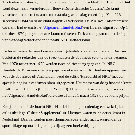
'Rotterdamsch staats-, handels-, nieuws- en advertentieblad'. Op 1 januari 1844
werd deze naam veranderd in 'Nieuwe Rotterdamsche Courant'. De krant
verscheen in eerste instantie op maandag, woensdag en vrijdag. Vanaf 23
september 1844 werd de krant dagelijks verspreid. De 'Nieuwe Rotterdamsche
Courant' had evenals het '
Algemeen Handelsblad
' een liberaal signatuur. Op 1
oktober 1970 gingen de twee kranten fuseren. De kranten gaan tot op de dag
van vandaag verder onder de naam 'NRC Handelsblad'.
De fusie tussen de twee kranten moest geleidelijk zichtbaar worden. Daarom
besloten de redacties van de twee kranten de abonnees eerst te laten wennen.
Van 1970 tot en met 1972 werden twee edities uitgegegeven. In 'NRC
Handelsblad' was een speciale pagina met nieuws uit Rotterdam opgenomen.
Voor de abonnees uit Amsterdam werd de editie 'Handelsblad NRC' met een
speciale pagina over Amsterdam uitgegeven. Het motto van de gefuseerde krant
luidt: Lux et Libertas (Licht en Vrijheid). Deze spreuk werd overgenoven van
het 'Algemeen Handelsblad', die deze al sinds 1 maart 1928 op de krant prijkt.
Een jaar na de fusie bracht NRC Handelsblad op donderdag een wekelijkse
cultuurbijlage 'Cultuur Supplement' uit. Hiermee waren ze de eerste krant in
Nederland. Daarna werden meer themabijlagen uitgebracht, waaronder de
sportbijlage op maandag en op vrijdag een boekenbijlage.