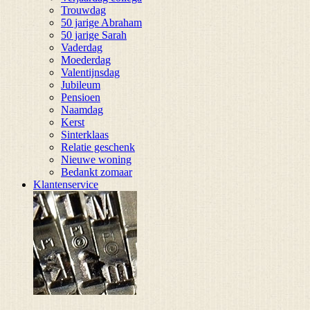
Trouwdag
50 jarige Abraham
50 jarige Sarah
Vaderdag
Moederdag
Valentijnsdag
Jubileum
Pensioen
Naamdag
Kerst
Sinterklaas
Relatie geschenk
Nieuwe woning
Bedankt zomaar
Klantenservice