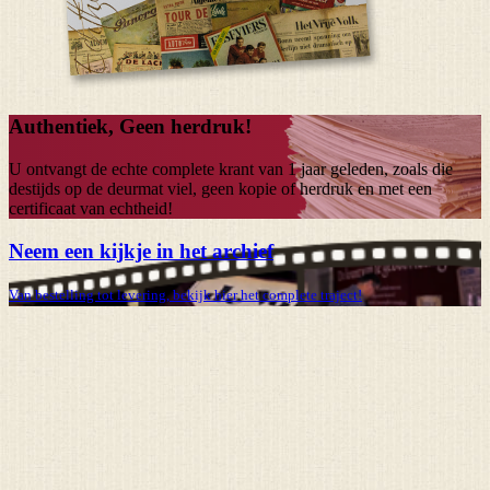
Authentiek, Geen herdruk!
U ontvangt de echte complete krant van
1 jaar
geleden, zoals die
destijds op de deurmat viel, geen kopie of herdruk en met een
certificaat van echtheid!
Neem een kijkje in het archief
Van bestelling tot levering, bekijk hier het complete traject!