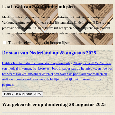
Laat uw krant vakkundig inlijsten
Maak de beleving compleet en laat uw Historische krant cadeau's inlijsten.
Vakkundig uitgevoerd door een échte lijstenmaker. En de lijst zelf? Die is van
professionele kwaliteit. U hebt keuze uit zes typen houten lijsten: van modern
zilver tot klassiek bruin. Elke lijst wordt geleverd inclusief helder glas.
Toon de selectie van echt houten lijsten.
De staat van Nederland op 28 augustus 2025
Ontdek hoe Nederland er voor stond op donderdag 28 augustus 2025 . Wat was
een modaal inkomen, wat koste een brood, wat er was op het nieuws, en hoe was
het weer? Hoeveel inwoners waren er, wat waren de populaire voornamen en
welke nummer stond bovenaan de hitlijst… Bekijk het op onze historie
pagina’s.
Bekijk 28 augustus 2025
Wat gebeurde er op donderdag 28 augustus 2025