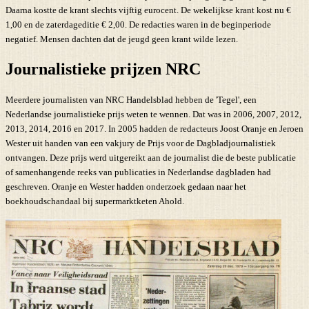
Daarna kostte de krant slechts vijftig eurocent. De wekelijkse krant kost nu €
1,00 en de zaterdageditie € 2,00. De redacties waren in de beginperiode
negatief. Mensen dachten dat de jeugd geen krant wilde lezen.
Journalistieke prijzen NRC
Meerdere journalisten van NRC Handelsblad hebben de 'Tegel', een
Nederlandse journalistieke prijs weten te wennen. Dat was in 2006, 2007, 2012,
2013, 2014, 2016 en 2017. In 2005 hadden de redacteurs Joost Oranje en Jeroen
Wester uit handen van een vakjury de Prijs voor de Dagbladjournalistiek
ontvangen. Deze prijs werd uitgereikt aan de journalist die de beste publicatie
of samenhangende reeks van publicaties in Nederlandse dagbladen had
geschreven. Oranje en Wester hadden onderzoek gedaan naar het
boekhoudschandaal bij supermarktketen Ahold.