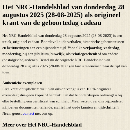
Het NRC-Handelsblad van donderdag 28
augustus 2025 (28-08-2025) als origineel
krant van de geboortedag cadeau
Het NRC-Handelsblad van donderdag 28 augustus 2025 (28-08-2025) is een
uniek, origineel cadeau. Boordevol oude verhalen, historische gebeurtenissen
en herinneringen aan een bijzondere tijd. Voor elke
verjaardag
,
vaderdag
,
moederdag
, bij een
jubileum
,
huwelijk
, als
relatiegeschenk
of om andere
(nostalgische) redenen. Bestel nu de originele NRC-Handelsblad van
donderdag 28 augustus 2025 (28-08-2025) en laat u meenemen naar de tijd van
toen.
Authentieke exemplaren
Elke krant of tijdschrift die u van ons ontvangt is een 100% origineel
exemplaar, dus
geen
kopie of herdruk. Om dat te onderstrepen ontvangt u bij
elke bestelling een certificaat van echtheid. Meer weten over ons bijzondere,
miljoenen documenten tellende, archief met oude kranten en tijdschriften?
Neem gerust
contact
met ons op.
Meer over Het NRC-Handelsblad