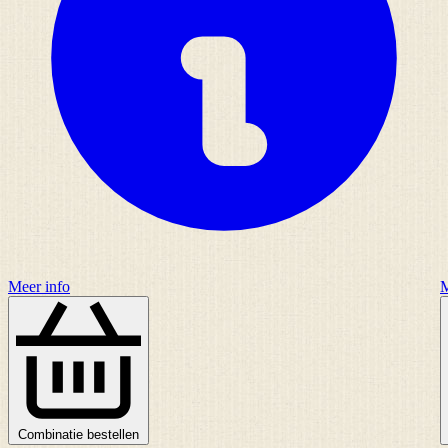
Meer info
M
Combinatie bestellen