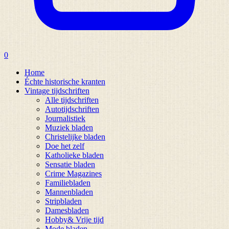
0
Home
Échte historische kranten
Vintage tijdschriften
Alle tijdschriften
Autotijdschriften
Journalistiek
Muziek bladen
Christelijke bladen
Doe het zelf
Katholieke bladen
Sensatie bladen
Crime Magazines
Familiebladen
Mannenbladen
Stripbladen
Damesbladen
Hobby& Vrije tijd
Mode bladen