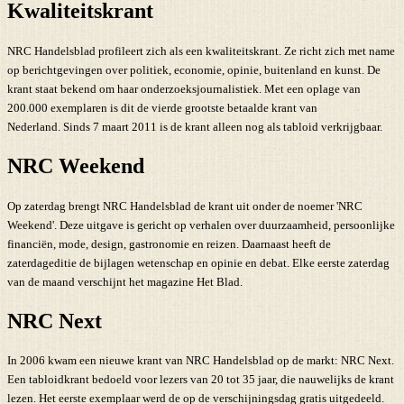
Kwaliteitskrant
NRC Handelsblad profileert zich als een kwaliteitskrant. Ze richt zich met name
op berichtgevingen over politiek, economie, opinie, buitenland en kunst. De
krant staat bekend om haar onderzoeksjournalistiek. Met een oplage van
200.000 exemplaren is dit de vierde grootste betaalde krant van
Nederland. Sinds 7 maart 2011 is de krant alleen nog als tabloid verkrijgbaar.
NRC Weekend
Op zaterdag brengt NRC Handelsblad de krant uit onder de noemer 'NRC
Weekend'. Deze uitgave is gericht op verhalen over duurzaamheid, persoonlijke
financiën, mode, design, gastronomie en reizen. Daarnaast heeft de
zaterdageditie de bijlagen wetenschap en opinie en debat. Elke eerste zaterdag
van de maand verschijnt het magazine Het Blad.
NRC Next
In 2006 kwam een nieuwe krant van NRC Handelsblad op de markt: NRC Next.
Een tabloidkrant bedoeld voor lezers van 20 tot 35 jaar, die nauwelijks de krant
lezen. Het eerste exemplaar werd de op de verschijningsdag gratis uitgedeeld.