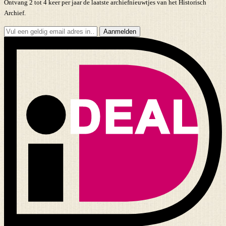
Ontvang 2 tot 4 keer per jaar de laatste archiefnieuwtjes van het Historisch
Archief.
Aanmelden