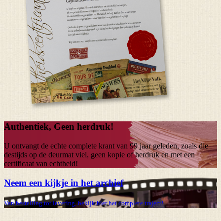
Authentiek, Geen herdruk!
U ontvangt de echte complete krant van
99 jaar
geleden, zoals die
destijds op de deurmat viel, geen kopie of herdruk en met een
certificaat van echtheid!
Neem een kijkje in het archief
Van bestelling tot levering, bekijk hier het complete traject!