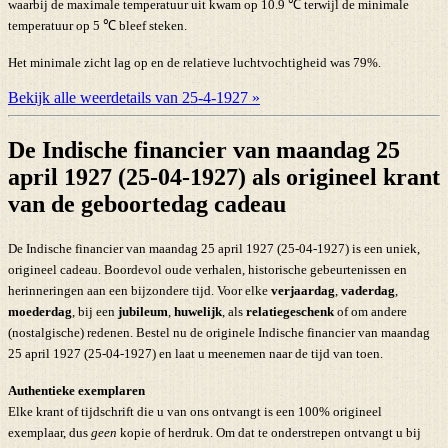
waarbij de maximale temperatuur uit kwam op 10.9 ℃ terwijl de minimale
temperatuur op 5 ℃ bleef steken.
Het minimale zicht lag op en de relatieve luchtvochtigheid was 79%.
Bekijk alle weerdetails van 25-4-1927 »
De Indische financier van maandag 25
april 1927 (25-04-1927) als origineel krant
van de geboortedag cadeau
De Indische financier van maandag 25 april 1927 (25-04-1927) is een uniek,
origineel cadeau. Boordevol oude verhalen, historische gebeurtenissen en
herinneringen aan een bijzondere tijd. Voor elke
verjaardag
,
vaderdag
,
moederdag
, bij een
jubileum
,
huwelijk
, als
relatiegeschenk
of om andere
(nostalgische) redenen. Bestel nu de originele Indische financier van maandag
25 april 1927 (25-04-1927) en laat u meenemen naar de tijd van toen.
Authentieke exemplaren
Elke krant of tijdschrift die u van ons ontvangt is een 100% origineel
exemplaar, dus
geen
kopie of herdruk. Om dat te onderstrepen ontvangt u bij