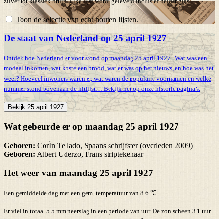
zilver tot klassiek bruin. Elke lijst wordt geleverd inclusief helder glas.
Toon de selectie van echt houten lijsten.
De staat van Nederland op 25 april 1927
Ontdek hoe Nederland er voor stond op maandag 25 april 1927 . Wat was een
modaal inkomen, wat koste een brood, wat er was op het nieuws, en hoe was het
weer? Hoeveel inwoners waren er, wat waren de populaire voornamen en welke
nummer stond bovenaan de hitlijst… Bekijk het op onze historie pagina’s.
Bekijk 25 april 1927
Wat gebeurde er op maandag 25 april 1927
Geboren:
CorÌn Tellado, Spaans schrijfster (overleden 2009)
Geboren:
Albert Uderzo, Frans striptekenaar
Het weer van maandag 25 april 1927
Een gemiddelde dag met een gem. temperatuur van 8.6 ℃.
Er viel in totaal 5.5 mm neerslag in een periode van uur. De zon scheen 3.1 uur