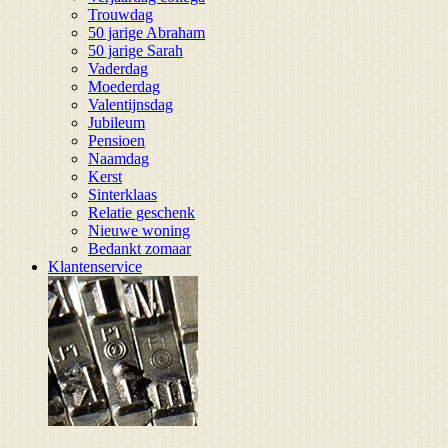
Trouwdag
50 jarige Abraham
50 jarige Sarah
Vaderdag
Moederdag
Valentijnsdag
Jubileum
Pensioen
Naamdag
Kerst
Sinterklaas
Relatie geschenk
Nieuwe woning
Bedankt zomaar
Klantenservice