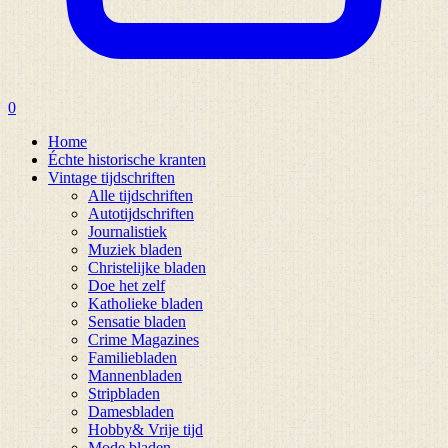
0
Home
Échte historische kranten
Vintage tijdschriften
Alle tijdschriften
Autotijdschriften
Journalistiek
Muziek bladen
Christelijke bladen
Doe het zelf
Katholieke bladen
Sensatie bladen
Crime Magazines
Familiebladen
Mannenbladen
Stripbladen
Damesbladen
Hobby& Vrije tijd
Mode bladen