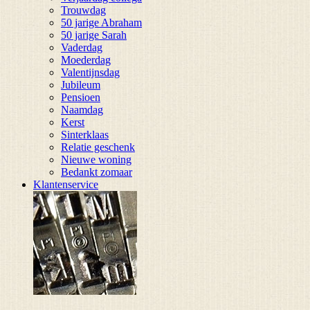
Trouwdag
50 jarige Abraham
50 jarige Sarah
Vaderdag
Moederdag
Valentijnsdag
Jubileum
Pensioen
Naamdag
Kerst
Sinterklaas
Relatie geschenk
Nieuwe woning
Bedankt zomaar
Klantenservice