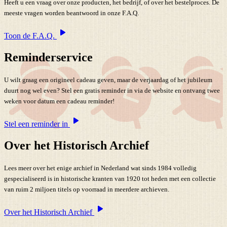
Heeft u een vraag over onze producten, het bedrijf, of over het bestelproces. De
meeste vragen worden beantwoord in onze F.A.Q.
Toon de F.A.Q.
Reminderservice
U wilt graag een origineel cadeau geven, maar de verjaardag of het jubileum
duurt nog wel even? Stel een gratis reminder in via de website en ontvang twee
weken voor datum een cadeau reminder!
Stel een reminder in
Over het Historisch Archief
Lees meer over het enige archief in Nederland wat sinds 1984 volledig
gespecialiseerd is in historische kranten van 1920 tot heden met een collectie
van ruim 2 miljoen titels op voorraad in meerdere archieven.
Over het Historisch Archief