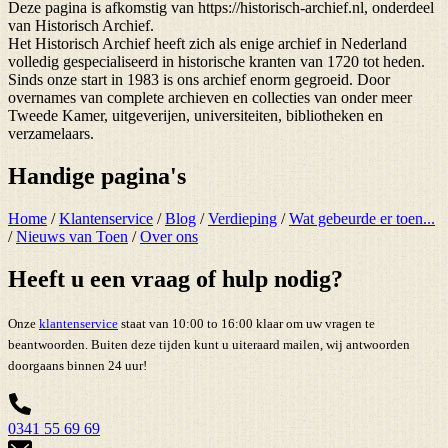
Deze pagina is afkomstig van https://historisch-archief.nl, onderdeel
van Historisch Archief.
Het Historisch Archief heeft zich als enige archief in Nederland
volledig gespecialiseerd in historische kranten van 1720 tot heden.
Sinds onze start in 1983 is ons archief enorm gegroeid. Door
overnames van complete archieven en collecties van onder meer
Tweede Kamer, uitgeverijen, universiteiten, bibliotheken en
verzamelaars.
Handige pagina's
Home
/
Klantenservice
/
Blog
/
Verdieping
/
Wat gebeurde er toen...
/
Nieuws van Toen
/
Over ons
Heeft u een vraag of hulp nodig?
Onze
klantenservice
staat van 10:00 to 16:00 klaar om uw vragen te
beantwoorden. Buiten deze tijden kunt u uiteraard mailen, wij antwoorden
doorgaans binnen 24 uur!
0341 55 69 69