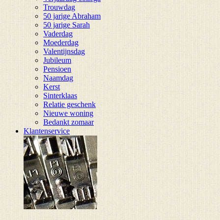
Trouwdag
50 jarige Abraham
50 jarige Sarah
Vaderdag
Moederdag
Valentijnsdag
Jubileum
Pensioen
Naamdag
Kerst
Sinterklaas
Relatie geschenk
Nieuwe woning
Bedankt zomaar
Klantenservice