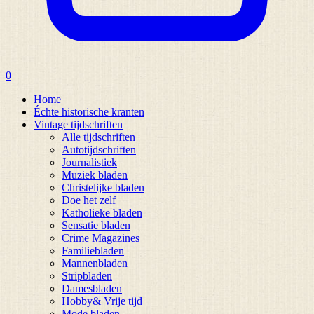
0
Home
Échte historische kranten
Vintage tijdschriften
Alle tijdschriften
Autotijdschriften
Journalistiek
Muziek bladen
Christelijke bladen
Doe het zelf
Katholieke bladen
Sensatie bladen
Crime Magazines
Familiebladen
Mannenbladen
Stripbladen
Damesbladen
Hobby& Vrije tijd
Mode bladen