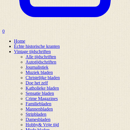
0
Home
Échte historische kranten
Vintage tijdschriften
Alle tijdschriften
Autotijdschriften
Journalistiek
Muziek bladen
Christelijke bladen
Doe het zelf
Katholieke bladen
Sensatie bladen
Crime Magazines
Familiebladen
Mannenbladen
Stripbladen
Damesbladen
Hobby& Vrije tijd
Mode bladen