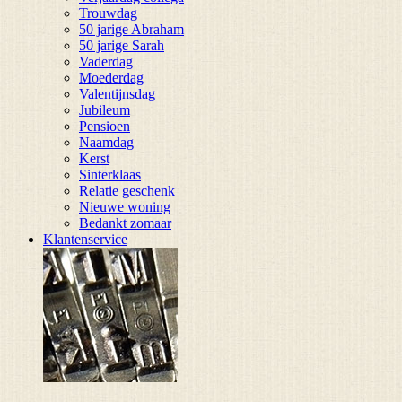
Trouwdag
50 jarige Abraham
50 jarige Sarah
Vaderdag
Moederdag
Valentijnsdag
Jubileum
Pensioen
Naamdag
Kerst
Sinterklaas
Relatie geschenk
Nieuwe woning
Bedankt zomaar
Klantenservice