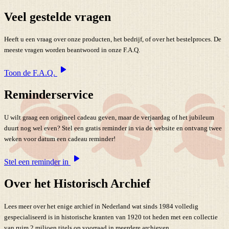
Veel gestelde vragen
Heeft u een vraag over onze producten, het bedrijf, of over het bestelproces. De
meeste vragen worden beantwoord in onze F.A.Q.
Toon de F.A.Q.
Reminderservice
U wilt graag een origineel cadeau geven, maar de verjaardag of het jubileum
duurt nog wel even? Stel een gratis reminder in via de website en ontvang twee
weken voor datum een cadeau reminder!
Stel een reminder in
Over het Historisch Archief
Lees meer over het enige archief in Nederland wat sinds 1984 volledig
gespecialiseerd is in historische kranten van 1920 tot heden met een collectie
van ruim 2 miljoen titels op voorraad in meerdere archieven.