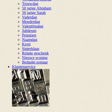
Trouwdag
50 jarige Abraham
50 jarige Sarah
Vaderdag
Moederdag
Valentijnsdag
Jubileum
Pensioen
Naamdag
Kerst
Sinterklaas
Relatie geschenk
Nieuwe woning
Bedankt zomaar
Klantenservice