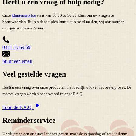
Heeft u een vraag of hulp nodig?
Onze
klantenservice
staat van 10:00 to 16:00 klaar om uw vragen te
beantwoorden. Buiten deze tijden kunt u uiteraard mailen, wij antwoorden
doorgaans binnen 24 uur!
0341 55 69 69
Stuur een email
Veel gestelde vragen
Heeft u een vraag over onze producten, het bedrijf, of over het bestelproces. De
meeste vragen worden beantwoord in onze F.A.Q.
Toon de F.A.Q.
Reminderservice
U wilt graag een origineel cadeau geven, maar de verjaardag of het jubileum