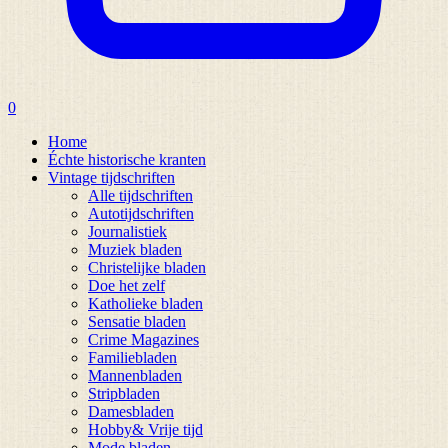
0
Home
Échte historische kranten
Vintage tijdschriften
Alle tijdschriften
Autotijdschriften
Journalistiek
Muziek bladen
Christelijke bladen
Doe het zelf
Katholieke bladen
Sensatie bladen
Crime Magazines
Familiebladen
Mannenbladen
Stripbladen
Damesbladen
Hobby& Vrije tijd
Mode bladen