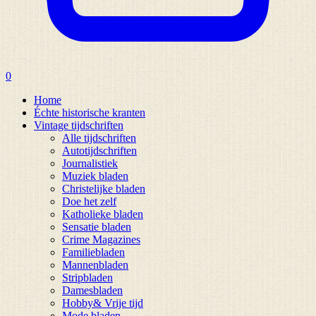
0
Home
Échte historische kranten
Vintage tijdschriften
Alle tijdschriften
Autotijdschriften
Journalistiek
Muziek bladen
Christelijke bladen
Doe het zelf
Katholieke bladen
Sensatie bladen
Crime Magazines
Familiebladen
Mannenbladen
Stripbladen
Damesbladen
Hobby& Vrije tijd
Mode bladen