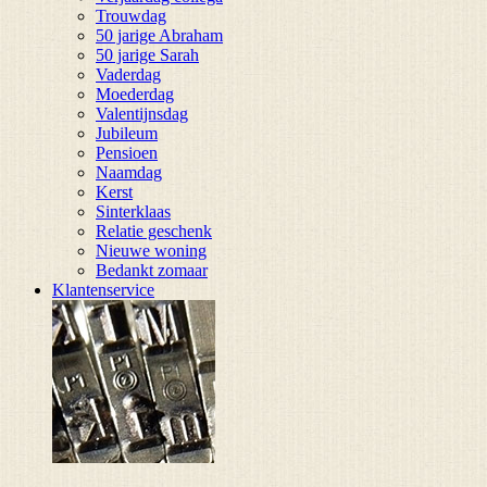
Trouwdag
50 jarige Abraham
50 jarige Sarah
Vaderdag
Moederdag
Valentijnsdag
Jubileum
Pensioen
Naamdag
Kerst
Sinterklaas
Relatie geschenk
Nieuwe woning
Bedankt zomaar
Klantenservice