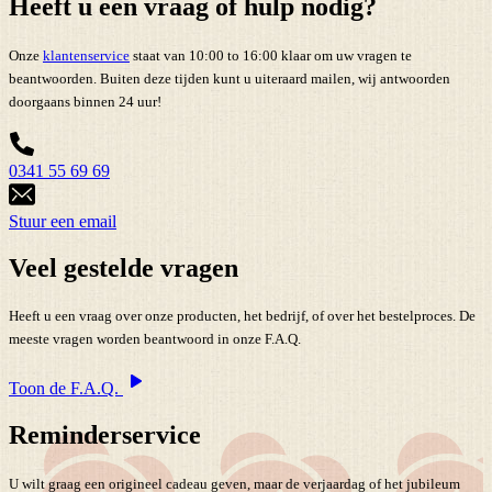
Heeft u een vraag of hulp nodig?
Onze
klantenservice
staat van 10:00 to 16:00 klaar om uw vragen te
beantwoorden. Buiten deze tijden kunt u uiteraard mailen, wij antwoorden
doorgaans binnen 24 uur!
0341 55 69 69
Stuur een email
Veel gestelde vragen
Heeft u een vraag over onze producten, het bedrijf, of over het bestelproces. De
meeste vragen worden beantwoord in onze F.A.Q.
Toon de F.A.Q.
Reminderservice
U wilt graag een origineel cadeau geven, maar de verjaardag of het jubileum