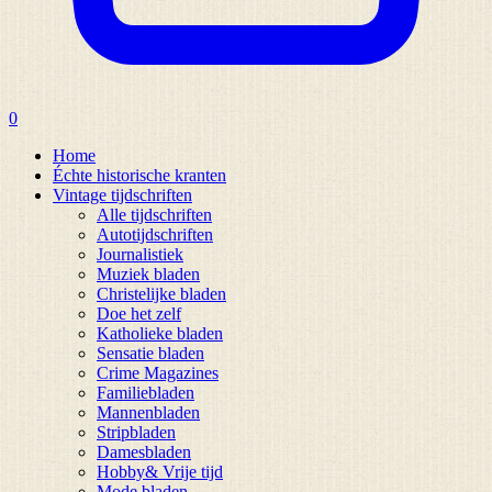
0
Home
Échte historische kranten
Vintage tijdschriften
Alle tijdschriften
Autotijdschriften
Journalistiek
Muziek bladen
Christelijke bladen
Doe het zelf
Katholieke bladen
Sensatie bladen
Crime Magazines
Familiebladen
Mannenbladen
Stripbladen
Damesbladen
Hobby& Vrije tijd
Mode bladen