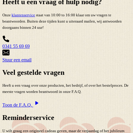
Heeft u een vraag of hulp nodig?
Onze
klantenservice
staat van 10:00 to 16:00 klaar om uw vragen te
beantwoorden. Buiten deze tijden kunt u uiteraard mailen, wij antwoorden
doorgaans binnen 24 uur!
0341 55 69 69
Stuur een email
Veel gestelde vragen
Heeft u een vraag over onze producten, het bedrijf, of over het bestelproces. De
meeste vragen worden beantwoord in onze F.A.Q.
Toon de F.A.Q.
Reminderservice
U wilt graag een origineel cadeau geven, maar de verjaardag of het jubileum