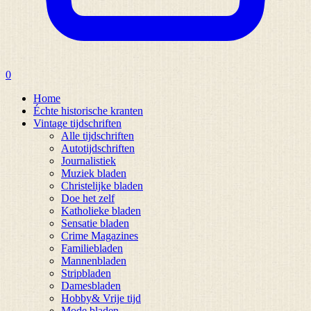
0
Home
Échte historische kranten
Vintage tijdschriften
Alle tijdschriften
Autotijdschriften
Journalistiek
Muziek bladen
Christelijke bladen
Doe het zelf
Katholieke bladen
Sensatie bladen
Crime Magazines
Familiebladen
Mannenbladen
Stripbladen
Damesbladen
Hobby& Vrije tijd
Mode bladen