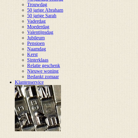
Trouwdag
50 jarige Abraham
50 jarige Sarah
Vaderdag
Moederdag
Valentijnsdag
Jubileum
Pensioen
Naamdag
Kerst
Sinterklaas
Relatie geschenk
Nieuwe woning
Bedankt zomaar
Klantenservice