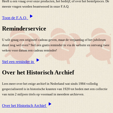
Heeft u een vraag over onze producten, het bedrijf, of over het bestelproces. De
meeste vragen worden beantwoord in onze F.A.Q.
Toon de F.A.Q.
Reminderservice
U wilt graag een origineel cadeau geven, maar de verjaardag of het jubileum
duurt nog wel even? Stel een gratis reminder in via de website en ontvang twee
weken voor datum een cadeau reminder!
Stel een reminder in
Over het Historisch Archief
Lees meer over het enige archief in Nederland wat sinds 1984 volledig
gespecialiseerd is in historische kranten van 1920 tot heden met een collectie
van ruim 2 miljoen titels op voorraad in meerdere archieven.
Over het Historisch Archief