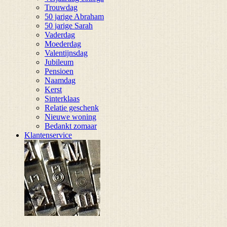
Trouwdag
50 jarige Abraham
50 jarige Sarah
Vaderdag
Moederdag
Valentijnsdag
Jubileum
Pensioen
Naamdag
Kerst
Sinterklaas
Relatie geschenk
Nieuwe woning
Bedankt zomaar
Klantenservice