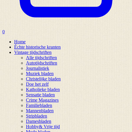
0
Home
Échte historische kranten
Vintage tijdschriften
Alle tijdschriften
Autotijdschriften
Journalistiek
Muziek bladen
Christelijke bladen
Doe het zelf
Katholieke bladen
Sensatie bladen
Crime Magazines
Familiebladen
Mannenbladen
Stripbladen
Damesbladen
Hobby& Vrije tijd
Mode bladen