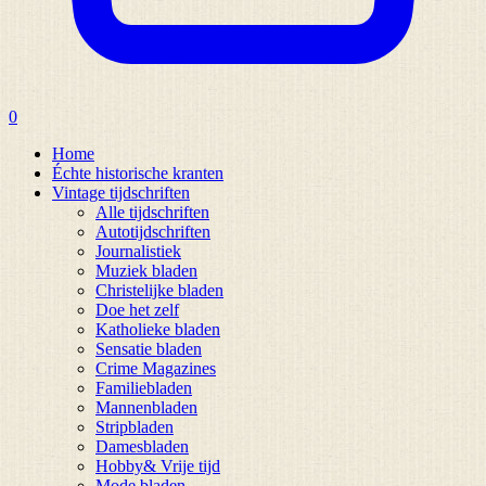
0
Home
Échte historische kranten
Vintage tijdschriften
Alle tijdschriften
Autotijdschriften
Journalistiek
Muziek bladen
Christelijke bladen
Doe het zelf
Katholieke bladen
Sensatie bladen
Crime Magazines
Familiebladen
Mannenbladen
Stripbladen
Damesbladen
Hobby& Vrije tijd
Mode bladen