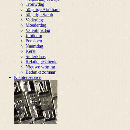
Trouwdag
50 jarige Abraham
50 jarige Sarah
Vaderdag
Moederdag
Valentijnsdag
Jubileum
Pensioen
Naamdag
Kerst
Sinterklaas
Relatie geschenk
Nieuwe woning
Bedankt zomaar
Klantenservice