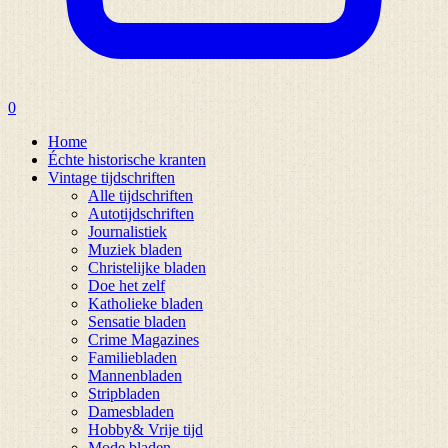
0
Home
Échte historische kranten
Vintage tijdschriften
Alle tijdschriften
Autotijdschriften
Journalistiek
Muziek bladen
Christelijke bladen
Doe het zelf
Katholieke bladen
Sensatie bladen
Crime Magazines
Familiebladen
Mannenbladen
Stripbladen
Damesbladen
Hobby& Vrije tijd
Mode bladen