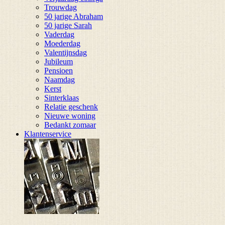
Trouwdag
50 jarige Abraham
50 jarige Sarah
Vaderdag
Moederdag
Valentijnsdag
Jubileum
Pensioen
Naamdag
Kerst
Sinterklaas
Relatie geschenk
Nieuwe woning
Bedankt zomaar
Klantenservice