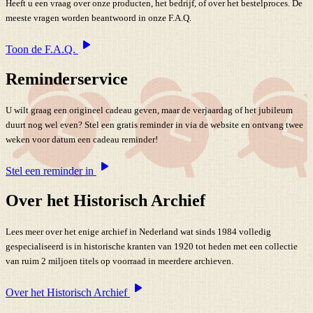
Heeft u een vraag over onze producten, het bedrijf, of over het bestelproces. De
meeste vragen worden beantwoord in onze F.A.Q.
Toon de F.A.Q.
Reminderservice
U wilt graag een origineel cadeau geven, maar de verjaardag of het jubileum
duurt nog wel even? Stel een gratis reminder in via de website en ontvang twee
weken voor datum een cadeau reminder!
Stel een reminder in
Over het Historisch Archief
Lees meer over het enige archief in Nederland wat sinds 1984 volledig
gespecialiseerd is in historische kranten van 1920 tot heden met een collectie
van ruim 2 miljoen titels op voorraad in meerdere archieven.
Over het Historisch Archief