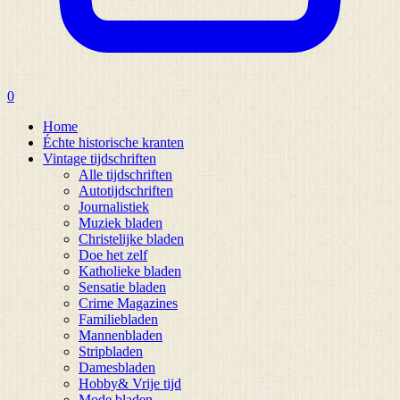
0
Home
Échte historische kranten
Vintage tijdschriften
Alle tijdschriften
Autotijdschriften
Journalistiek
Muziek bladen
Christelijke bladen
Doe het zelf
Katholieke bladen
Sensatie bladen
Crime Magazines
Familiebladen
Mannenbladen
Stripbladen
Damesbladen
Hobby& Vrije tijd
Mode bladen