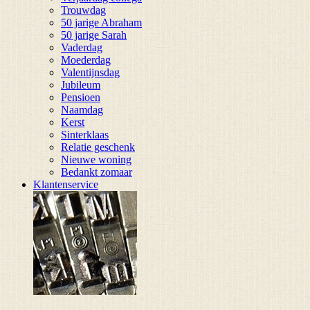
Trouwdag
50 jarige Abraham
50 jarige Sarah
Vaderdag
Moederdag
Valentijnsdag
Jubileum
Pensioen
Naamdag
Kerst
Sinterklaas
Relatie geschenk
Nieuwe woning
Bedankt zomaar
Klantenservice