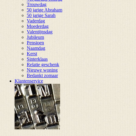
Trouwdag
50 jarige Abraham
50 jarige Sarah
Vaderdag
Moederdag
Valentijnsdag
Jubileum
Pensioen
Naamdag
Kerst
Sinterklaas
Relatie geschenk
Nieuwe woning
Bedankt zomaar
Klantenservice