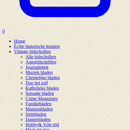
0
Home
Échte historische kranten
Vintage tijdschriften
Alle tijdschriften
Autotijdschriften
Journalistiek
Muziek bladen
Christelijke bladen
Doe het zelf
Katholieke bladen
Sensatie bladen
Crime Magazines
Familiebladen
Mannenbladen
Stripbladen
Damesbladen
Hobby& Vrije tijd
Mode bladen