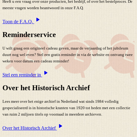
Heeft u een vraag over onze producten, het bedrijf, of over het bestelproces. De
meeste vragen worden beantwoord in onze F.A.Q.
Toon de F.A.Q.
Reminderservice
U wilt graag een origineel cadeau geven, maar de verjaardag of het jubileum
duurt nog wel even? Stel een gratis reminder in via de website en ontvang twee
weken voor datum een cadeau reminder!
Stel een reminder in
Over het Historisch Archief
Lees meer over het enige archief in Nederland wat sinds 1984 volledig
gespecialiseerd is in historische kranten van 1920 tot heden met een collectie
van ruim 2 miljoen titels op voorraad in meerdere archieven.
Over het Historisch Archief