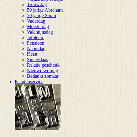
Trouwdag
50 jarige Abraham
50 jarige Sarah
Vaderdag
Moederdag
Valentijnsdag
Jubileum
Pensioen
Naamdag
Kerst
Sinterklaas
Relatie geschenk
Nieuwe woning
Bedankt zomaar
Klantenservice