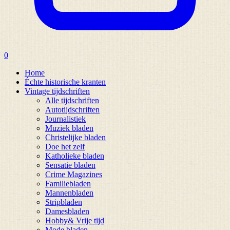
0
Home
Échte historische kranten
Vintage tijdschriften
Alle tijdschriften
Autotijdschriften
Journalistiek
Muziek bladen
Christelijke bladen
Doe het zelf
Katholieke bladen
Sensatie bladen
Crime Magazines
Familiebladen
Mannenbladen
Stripbladen
Damesbladen
Hobby& Vrije tijd
Mode bladen