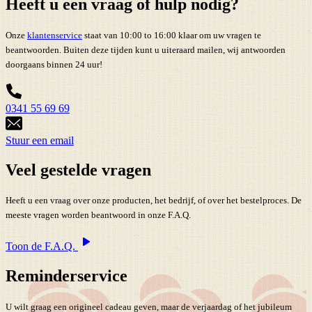
Heeft u een vraag of hulp nodig?
Onze
klantenservice
staat van 10:00 to 16:00 klaar om uw vragen te
beantwoorden. Buiten deze tijden kunt u uiteraard mailen, wij antwoorden
doorgaans binnen 24 uur!
0341 55 69 69
Stuur een email
Veel gestelde vragen
Heeft u een vraag over onze producten, het bedrijf, of over het bestelproces. De
meeste vragen worden beantwoord in onze F.A.Q.
Toon de F.A.Q.
Reminderservice
U wilt graag een origineel cadeau geven, maar de verjaardag of het jubileum