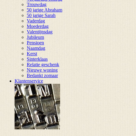
Trouwdag
50 jarige Abraham
50 jarige Sarah
Vaderdag
Moederdag
Valentijnsdag
Jubileum
Pensioen
Naamdag
Kerst
Sinterklaas
Relatie geschenk
Nieuwe woning
Bedankt zomaar
Klantenservice