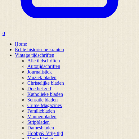
0
Home
Échte historische kranten
Vintage tijdschriften
Alle tijdschriften
Autotijdschriften
Journalistiek
Muziek bladen
Christelijke bladen
Doe het zelf
Katholieke bladen
Sensatie bladen
Crime Magazines
Familiebladen
Mannenbladen
Stripbladen
Damesbladen
Hobby& Vrije tijd
Mode bladen