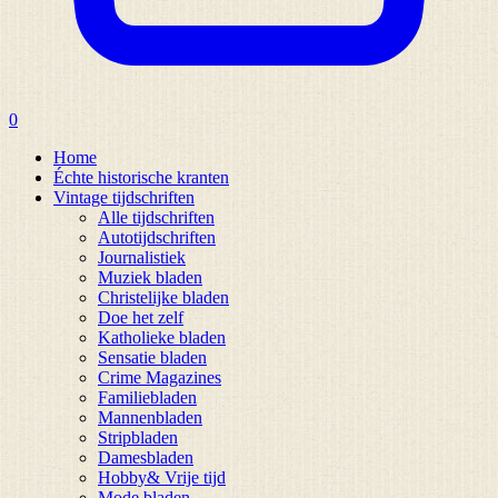
0
Home
Échte historische kranten
Vintage tijdschriften
Alle tijdschriften
Autotijdschriften
Journalistiek
Muziek bladen
Christelijke bladen
Doe het zelf
Katholieke bladen
Sensatie bladen
Crime Magazines
Familiebladen
Mannenbladen
Stripbladen
Damesbladen
Hobby& Vrije tijd
Mode bladen