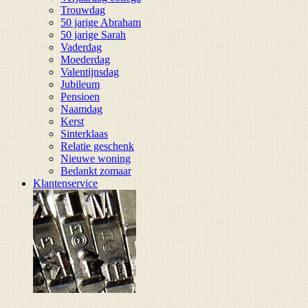
Trouwdag
50 jarige Abraham
50 jarige Sarah
Vaderdag
Moederdag
Valentijnsdag
Jubileum
Pensioen
Naamdag
Kerst
Sinterklaas
Relatie geschenk
Nieuwe woning
Bedankt zomaar
Klantenservice