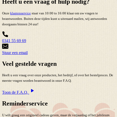
Heeft u een vraag of hulp nodig?
Onze
klantenservice
staat van 10:00 to 16:00 klaar om uw vragen te
beantwoorden. Buiten deze tijden kunt u uiteraard mailen, wij antwoorden
doorgaans binnen 24 uur!
0341 55 69 69
Stuur een email
Veel gestelde vragen
Heeft u een vraag over onze producten, het bedrijf, of over het bestelproces. De
meeste vragen worden beantwoord in onze F.A.Q.
Toon de F.A.Q.
Reminderservice
U wilt graag een origineel cadeau geven, maar de verjaardag of het jubileum