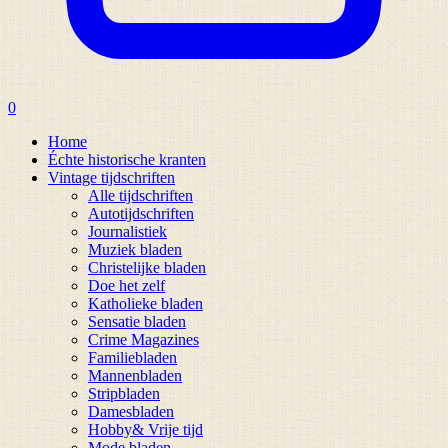
0
Home
Échte historische kranten
Vintage tijdschriften
Alle tijdschriften
Autotijdschriften
Journalistiek
Muziek bladen
Christelijke bladen
Doe het zelf
Katholieke bladen
Sensatie bladen
Crime Magazines
Familiebladen
Mannenbladen
Stripbladen
Damesbladen
Hobby& Vrije tijd
Mode bladen