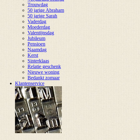
Trouwdag
50 jarige Abraham
50 jarige Sarah
Vaderdag
Moederdag
Valentijnsdag
Jubileum
Pensioen
Naamdag
Kerst
Sinterklaas
Relatie geschenk
Nieuwe woning
Bedankt zomaar
Klantenservice