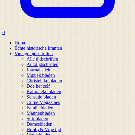
0
Home
Échte historische kranten
Vintage tijdschriften
Alle tijdschriften
Autotijdschriften
Journalistiek
Muziek bladen
Christelijke bladen
Doe het zelf
Katholieke bladen
Sensatie bladen
Crime Magazines
Familiebladen
Mannenbladen
Stripbladen
Damesbladen
Hobby& Vrije tijd
Mode bladen