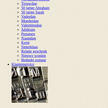
Trouwdag
50 jarige Abraham
50 jarige Sarah
Vaderdag
Moederdag
Valentijnsdag
Jubileum
Pensioen
Naamdag
Kerst
Sinterklaas
Relatie geschenk
Nieuwe woning
Bedankt zomaar
Klantenservice