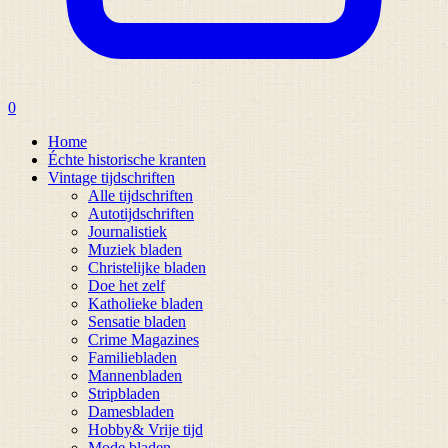
0
Home
Échte historische kranten
Vintage tijdschriften
Alle tijdschriften
Autotijdschriften
Journalistiek
Muziek bladen
Christelijke bladen
Doe het zelf
Katholieke bladen
Sensatie bladen
Crime Magazines
Familiebladen
Mannenbladen
Stripbladen
Damesbladen
Hobby& Vrije tijd
Mode bladen