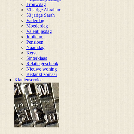
Trouwdag
50 jarige Abraham
50 jarige Sarah
Vaderdag
Moederdag
Valentijnsdag
Jubileum
Pensioen
Naamdag
Kerst
Sinterklaas
Relatie geschenk
Nieuwe woning
Bedankt zomaar
Klantenservice