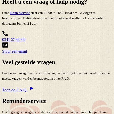
Heeft u een vraag of hulp nodig?
Onze
klantenservice
staat van 10:00 to 16:00 klaar om uw vragen te
beantwoorden. Buiten deze tijden kunt u uiteraard mailen, wij antwoorden
doorgaans binnen 24 uur!
0341 55 69 69
Stuur een email
Veel gestelde vragen
Heeft u een vraag over onze producten, het bedrijf, of over het bestelproces. De
meeste vragen worden beantwoord in onze F.A.Q.
Toon de F.A.Q.
Reminderservice
U wilt graag een origineel cadeau geven, maar de verjaardag of het jubileum