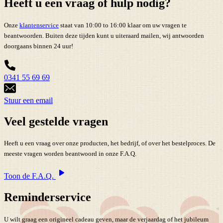
Heeft u een vraag of hulp nodig?
Onze
klantenservice
staat van 10:00 to 16:00 klaar om uw vragen te
beantwoorden. Buiten deze tijden kunt u uiteraard mailen, wij antwoorden
doorgaans binnen 24 uur!
0341 55 69 69
Stuur een email
Veel gestelde vragen
Heeft u een vraag over onze producten, het bedrijf, of over het bestelproces. De
meeste vragen worden beantwoord in onze F.A.Q.
Toon de F.A.Q.
Reminderservice
U wilt graag een origineel cadeau geven, maar de verjaardag of het jubileum