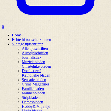
0
Home
Échte historische kranten
Vintage tijdschriften
Alle tijdschriften
Autotijdschriften
Journalistiek
Muziek bladen
Christelijke bladen
Doe het zelf
Katholieke bladen
Sensatie bladen
Crime Magazines
Familiebladen
Mannenbladen
Stripbladen
Damesbladen
Hobby& Vrije tijd
Mode bladen