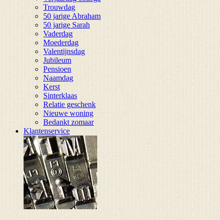
Trouwdag
50 jarige Abraham
50 jarige Sarah
Vaderdag
Moederdag
Valentijnsdag
Jubileum
Pensioen
Naamdag
Kerst
Sinterklaas
Relatie geschenk
Nieuwe woning
Bedankt zomaar
Klantenservice