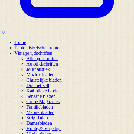
0
Home
Échte historische kranten
Vintage tijdschriften
Alle tijdschriften
Autotijdschriften
Journalistiek
Muziek bladen
Christelijke bladen
Doe het zelf
Katholieke bladen
Sensatie bladen
Crime Magazines
Familiebladen
Mannenbladen
Stripbladen
Damesbladen
Hobby& Vrije tijd
Mode bladen