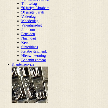
Trouwdag
50 jarige Abraham
50 jarige Sarah
Vaderdag
Moederdag
Valentijnsdag
Jubileum
Pensioen
Naamdag
Kerst
Sinterklaas
Relatie geschenk
Nieuwe woning
Bedankt zomaar
Klantenservice