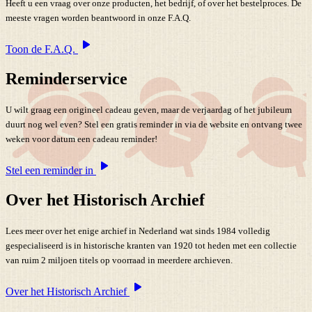
Heeft u een vraag over onze producten, het bedrijf, of over het bestelproces. De
meeste vragen worden beantwoord in onze F.A.Q.
Toon de F.A.Q.
Reminderservice
U wilt graag een origineel cadeau geven, maar de verjaardag of het jubileum
duurt nog wel even? Stel een gratis reminder in via de website en ontvang twee
weken voor datum een cadeau reminder!
Stel een reminder in
Over het Historisch Archief
Lees meer over het enige archief in Nederland wat sinds 1984 volledig
gespecialiseerd is in historische kranten van 1920 tot heden met een collectie
van ruim 2 miljoen titels op voorraad in meerdere archieven.
Over het Historisch Archief