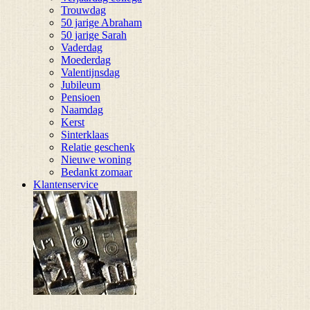
Trouwdag
50 jarige Abraham
50 jarige Sarah
Vaderdag
Moederdag
Valentijnsdag
Jubileum
Pensioen
Naamdag
Kerst
Sinterklaas
Relatie geschenk
Nieuwe woning
Bedankt zomaar
Klantenservice