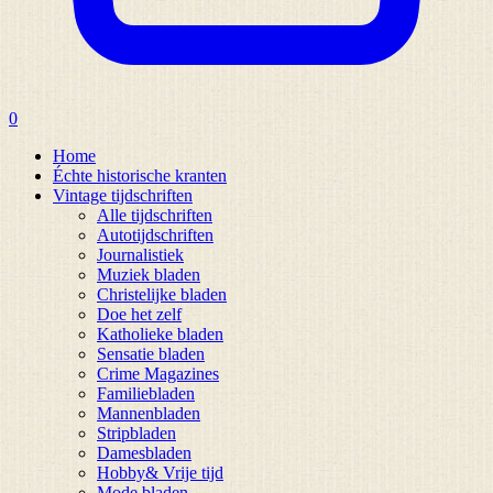
0
Home
Échte historische kranten
Vintage tijdschriften
Alle tijdschriften
Autotijdschriften
Journalistiek
Muziek bladen
Christelijke bladen
Doe het zelf
Katholieke bladen
Sensatie bladen
Crime Magazines
Familiebladen
Mannenbladen
Stripbladen
Damesbladen
Hobby& Vrije tijd
Mode bladen