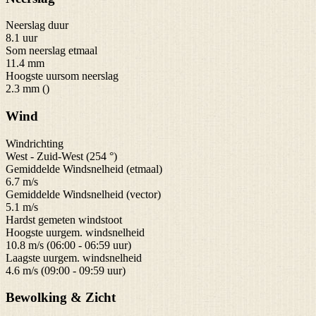
Neerslag duur
8.1 uur
Som neerslag etmaal
11.4 mm
Hoogste uursom neerslag
2.3 mm ()
Wind
Windrichting
West - Zuid-West (254 °)
Gemiddelde Windsnelheid (etmaal)
6.7 m/s
Gemiddelde Windsnelheid (vector)
5.1 m/s
Hardst gemeten windstoot
Hoogste uurgem. windsnelheid
10.8 m/s (06:00 - 06:59 uur)
Laagste uurgem. windsnelheid
4.6 m/s (09:00 - 09:59 uur)
Bewolking & Zicht