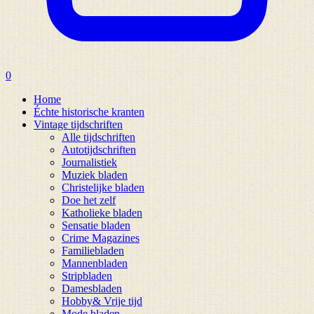
0
Home
Échte historische kranten
Vintage tijdschriften
Alle tijdschriften
Autotijdschriften
Journalistiek
Muziek bladen
Christelijke bladen
Doe het zelf
Katholieke bladen
Sensatie bladen
Crime Magazines
Familiebladen
Mannenbladen
Stripbladen
Damesbladen
Hobby& Vrije tijd
Mode bladen