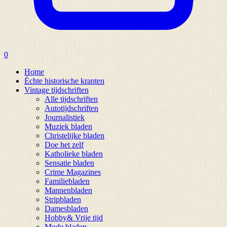
0
Home
Échte historische kranten
Vintage tijdschriften
Alle tijdschriften
Autotijdschriften
Journalistiek
Muziek bladen
Christelijke bladen
Doe het zelf
Katholieke bladen
Sensatie bladen
Crime Magazines
Familiebladen
Mannenbladen
Stripbladen
Damesbladen
Hobby& Vrije tijd
Mode bladen