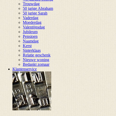
Trouwdag
50 jarige Abraham
50 jarige Sarah
Vaderdag
Moederdag
Valentijnsdag
Jubileum
Pensioen
Naamdag
Kerst
Sinterklaas
Relatie geschenk
Nieuwe woning
Bedankt zomaar
Klantenservice