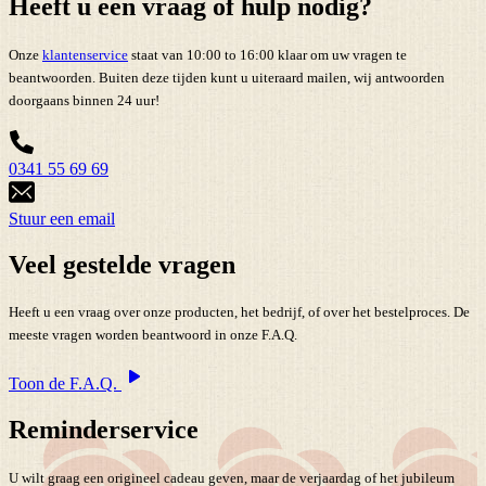
Heeft u een vraag of hulp nodig?
Onze
klantenservice
staat van 10:00 to 16:00 klaar om uw vragen te
beantwoorden. Buiten deze tijden kunt u uiteraard mailen, wij antwoorden
doorgaans binnen 24 uur!
0341 55 69 69
Stuur een email
Veel gestelde vragen
Heeft u een vraag over onze producten, het bedrijf, of over het bestelproces. De
meeste vragen worden beantwoord in onze F.A.Q.
Toon de F.A.Q.
Reminderservice
U wilt graag een origineel cadeau geven, maar de verjaardag of het jubileum